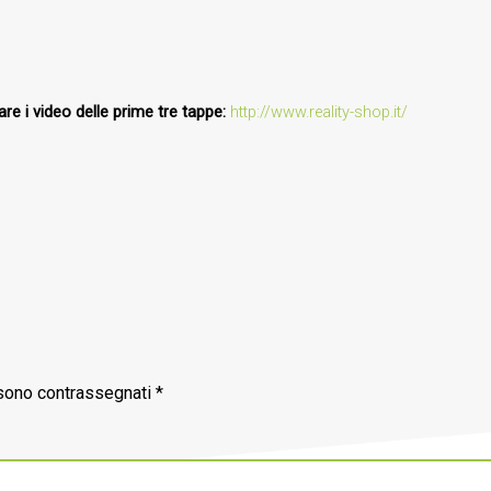
are i video delle prime tre tappe:
http://www.reality-shop.it/
 sono contrassegnati
*