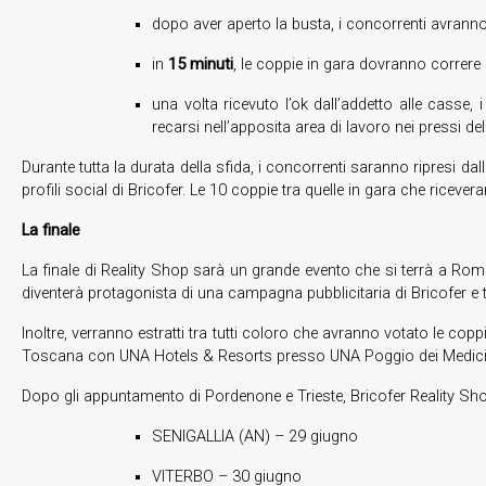
dopo aver aperto la busta, i concorrenti avrann
in
15 minuti
, le coppie in gara dovranno correre ne
una volta ricevuto l’ok dall’addetto alle casse,
recarsi nell’apposita area di lavoro nei pressi del
Durante tutta la durata della sfida, i concorrenti saranno ripresi da
profili social di Bricofer. Le 10 coppie tra quelle in gara che ricever
La finale
La finale di Reality Shop sarà un grande evento che si terrà a Roma 
diventerà protagonista di una campagna pubblicitaria di Bricofer e
Inoltre, verranno estratti tra tutti coloro che avranno votato le c
Toscana con UNA Hotels & Resorts presso UNA Poggio dei Medici 
Dopo gli appuntamento di Pordenone e Trieste, Bricofer Reality Sho
SENIGALLIA (AN) – 29 giugno
VITERBO – 30 giugno