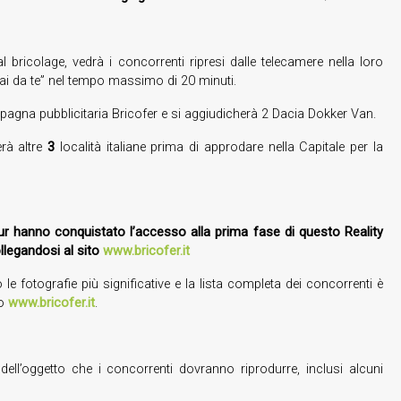
l bricolage, vedrà i concorrenti ripresi dalle telecamere nella loro
fai da te” nel tempo massimo di 20 minuti.
mpagna pubblicitaria Bricofer e si aggiudicherà 2 Dacia Dokker Van.
erà altre
3
località italiane prima di approdare nella Capitale per la
our hanno conquistato l’accesso alla prima fase di questo Reality
llegandosi al sito
www.bricofer.it
e fotografie più significative e la lista completa dei concorrenti è
to
www.bricofer.it
.
ll’oggetto che i concorrenti dovranno riprodurre, inclusi alcuni