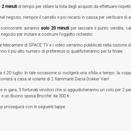
o
2 minuti
di tempo per stilare la lista degli acquisti da effettuare rispett
l negozio, riempire il carrello e poi recarsi in cassa per verificare di av
 i concorrenti avranno
solo 20 minuti
per lasciare il punto vendita, c
 negozio per iniziare a costruire l’oggetto richiesto.
lle telecamere di SPACE TV e i video verranno pubblicati nella sezione ded
anno il più alto numero di preferenze si qualificheranno per la finale.
il 20 luglio. In tale occasione si svolgerà una sfida a tempo: la coppia 
 tornerà a casa al volante di 2 fiammanti Dacia Dokker Van!
oppie in gara, 3 fortunati vincitori che si aggiudicheranno un volo pe
e un Buono spesa Bricofer da 300 €.
p proseguirà con le seguenti tappe: