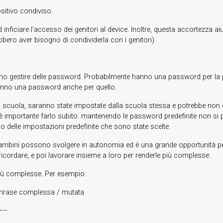
itivo condiviso.
inficiare l’accesso dei genitori al device. Inoltre, questa accortezza 
ero aver bisogno di condividerla con i genitori).
o gestire delle password. Probabilmente hanno una password per la pos
anno una password anche per quello.
 scuola, saranno state impostate dalla scuola stessa e potrebbe non e
 è importante farlo subito: mantenendo le password predefinite non si pu
delle impostazioni predefinite che sono state scelte.
bambini possono svolgere in autonomia ed è una grande opportunità per i
da ricordare, e poi lavorare insieme a loro per renderle più complesse.
più complesse. Per esempio:
 complessa / mutata
–