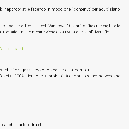
eb inappropriati e facendo in modo che i contenuti per adulti siano
ano accedere. Per gli utenti Windows 10, sarà sufficiente digitare le
a automaticamente mentre viene disattivata quella InPrivate (in
Mac per bambini
cui bambini e ragazzi possono accedere dal computer.
o efficaci al 100%, riducono la probabilità che sullo schermo vengano
o anche dai loro fratelli.