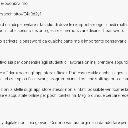
e?buoniSSimo!
acchiotto//E4d3d2y1
uindi per evitare il fastidio di doverle reimpostare ogni lunedì matti
 adulti che spesso devono gestire e memorizzare decine di password.
o scrivere le password da qualche parte ma è importante conservarle in
o sia per consentire agli studenti di lavorare online, prendere appunti 
ffidarsi solo agli app store ufficiali. Può essere utile anche leggere l
 ad esempio i fleeceware, programmi insidiosi che sottraggono denar
zioni a stelle sugli app store stessi: non è infatti possibile verificarn
ere acquistate online per pochi centesimi. Meglio dunque cercare recens
digitale con i più giovani. Ci sono vari accorgimenti da adottare per pr