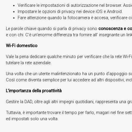
Verificare le impostazioni di autorizzazione nel browser. As
Impostare le opzioni di privacy nei device iOS e Android.
Fare attenzione quando la fotocamera è accesa, verificare c
Le parole chiave quando si parla di privacy sono
conoscenza e c
e con chi. C’è un’enorme differenza tra fornire all’ insegnante un l
Wi-Fi domestico
Vale la pena dedicare qualche minuto per verificare che la rete Wi-Fi
tutelare la rete aziendale.
Una volta che un utente malintenzionato ha un punto d’appoggio su un 
Così come diventa semplice per lui accedere ad altri dispositivi, in
L’importanza della proattività
Gestire la DAD, oltre agli altri impegni quotidiani, rappresenta una g
Tuttavia, è importante trovare il tempo per farlo, magari nel fine s
ed impostati solo una volta.