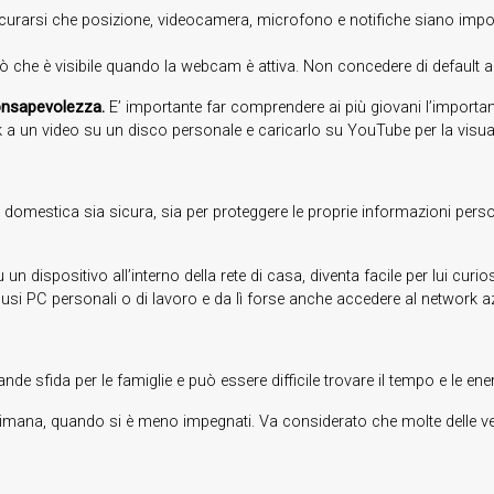
sicurarsi che posizione, videocamera, microfono e notifiche siano impos
iò che è visibile quando la webcam è attiva. Non concedere di default
onsapevolezza.
E’ importante far comprendere ai più giovani l’importa
ink a un video su un disco personale e caricarlo su YouTube per la visua
 domestica sia sicura, sia per proteggere le proprie informazioni person
dispositivo all’interno della rete di casa, diventa facile per lui curios
clusi PC personali o di lavoro e da lì forse anche accedere al network a
rande sfida per le famiglie e può essere difficile trovare il tempo e le e
ettimana, quando si è meno impegnati. Va considerato che molte delle ve