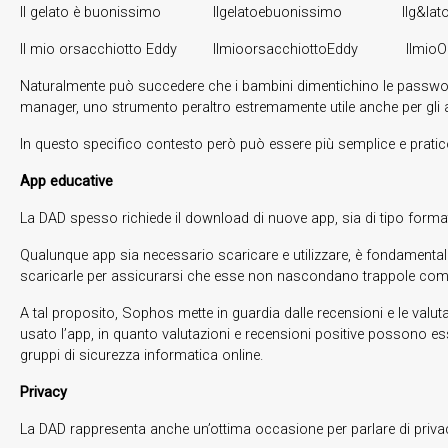
Il gelato è buonissimo Ilgelatoebuonissimo Ilg&lato
Il mio orsacchiotto Eddy IlmioorsacchiottoEddy IlmioOrs
Naturalmente può succedere che i bambini dimentichino le password q
manager, uno strumento peraltro estremamente utile anche per gli
In questo specifico contesto però può essere più semplice e pratic
App educative
La DAD spesso richiede il download di nuove app, sia di tipo formativ
Qualunque app sia necessario scaricare e utilizzare, è fondamentale a
scaricarle per assicurarsi che esse non nascondano trappole come
A tal proposito, Sophos mette in guardia dalle recensioni e le valuta
usato l’app, in quanto valutazioni e recensioni positive possono ess
gruppi di sicurezza informatica online.
Privacy
La DAD rappresenta anche un’ottima occasione per parlare di privacy 