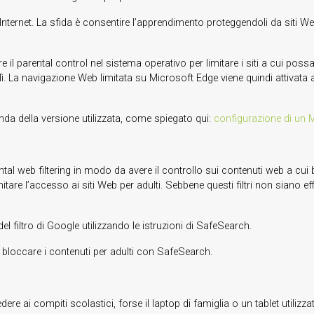
Internet. La sfida è consentire l’apprendimento proteggendoli da siti W
e il parental control nel sistema operativo per limitare i siti a cui poss
da lì. La navigazione Web limitata su Microsoft Edge viene quindi attivat
onda della versione utilizzata, come spiegato qui:
configurazione di un 
ental web filtering in modo da avere il controllo sui contenuti web a 
imitare l’accesso ai siti Web per adulti. Sebbene questi filtri non sian
i del filtro di Google utilizzando le istruzioni di SafeSearch.
e bloccare i contenuti per adulti con SafeSearch.
e ai compiti scolastici, forse il laptop di famiglia o un tablet utilizzat