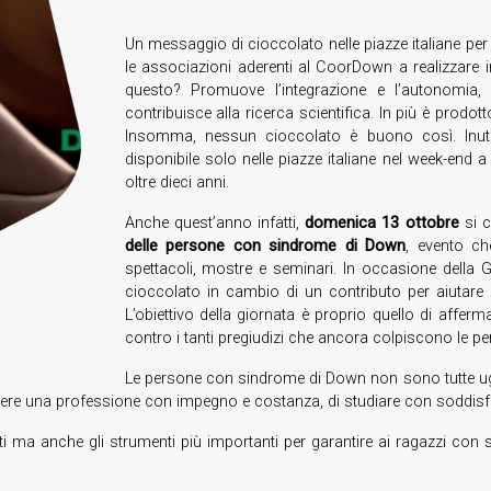
Un messaggio di cioccolato nelle piazze italiane per 
le associazioni aderenti al CoorDown a realizzare im
questo? Promuove l’integrazione e l’autonomia, 
contribuisce alla ricerca scientifica. In più è prod
Insomma, nessun cioccolato è buono così. Inuti
disponibile solo nelle piazze italiane nel week-en
oltre dieci anni.
Anche quest’anno infatti,
domenica 13 ottobre
si c
delle persone con sindrome di Down
, evento ch
spettacoli, mostre e seminari. In occasione della G
cioccolato in cambio di un contributo per aiutare l’
L’obiettivo della giornata è proprio quello di afferm
contro i tanti pregiudizi che ancora colpiscono le pe
Le persone con sindrome di Down non sono tutte ugu
re una professione con impegno e costanza, di studiare con soddisfazio
ti ma anche gli strumenti più importanti per garantire ai ragazzi co