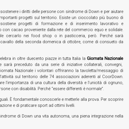
sostenere i diritti delle persone con sindrome di Down e per aiutare
portanti progetti sul territorio. Esiste un cioccolato più buono di
sostiene progetti di formazione e di inserimento lavorativo e
otto con cacao proveniente dalla rete del commercio equo e solidale.
le cercarlo nei food shop o in pasticceria, però. Perché sarà
d a cavallo della seconda domenica di ottobre, come di consueto da
elebra in oltre duecento piazze in tutta Italia la
Giornata Nazionale
e sarà preceduto da una serie di iniziative collaterali, convegni,
iornata Nazionale i volontari offriranno la tavoletta/messaggio di
attività sul territorio delle 74 associazioni aderenti al CoorDown.
are l’importanza di una cultura della diversità e l’unicità di ognuno,
rsone con disabilità. Perché “essere differenti è normale”.
ali. È fondamentale conoscerle e metterle alla prova. Per scoprire
ne e di praticare sport ad ottimi livelli.
n sindrome di Down una vita autonoma, una piena integrazione nella