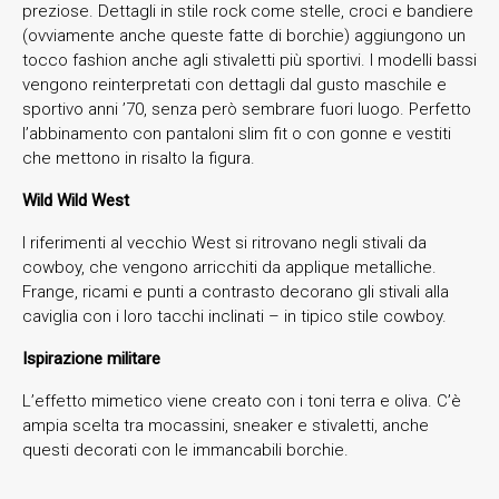
preziose. Dettagli in stile rock come stelle, croci e bandiere
(ovviamente anche queste fatte di borchie) aggiungono un
tocco fashion anche agli stivaletti più sportivi. I modelli bassi
vengono reinterpretati con dettagli dal gusto maschile e
sportivo anni ’70, senza però sembrare fuori luogo. Perfetto
l’abbinamento con pantaloni slim fit o con gonne e vestiti
che mettono in risalto la figura.
Wild Wild West
I riferimenti al vecchio West si ritrovano negli stivali da
cowboy, che vengono arricchiti da applique metalliche.
Frange, ricami e punti a contrasto decorano gli stivali alla
caviglia con i loro tacchi inclinati – in tipico stile cowboy.
Ispirazione militare
L’effetto mimetico viene creato con i toni terra e oliva. C’è
ampia scelta tra mocassini, sneaker e stivaletti, anche
questi decorati con le immancabili borchie.