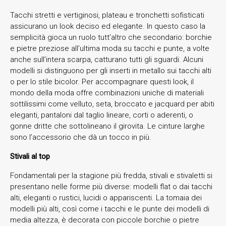
Tacchi stretti e vertiginosi, plateau e tronchetti sofisticati
assicurano un look deciso ed elegante. In questo caso la
semplicità gioca un ruolo tutt’altro che secondario: borchie
e pietre preziose all’ultima moda su tacchi e punte, a volte
anche sull’intera scarpa, catturano tutti gli sguardi. Alcuni
modelli si distinguono per gli inserti in metallo sui tacchi alti
o per lo stile bicolor. Per accompagnare questi look, il
mondo della moda offre combinazioni uniche di materiali
sottilissimi come velluto, seta, broccato e jacquard per abiti
eleganti, pantaloni dal taglio lineare, corti o aderenti, o
gonne dritte che sottolineano il girovita. Le cinture larghe
sono l’accessorio che dà un tocco in più.
Stivali al top
Fondamentali per la stagione più fredda, stivali e stivaletti si
presentano nelle forme più diverse: modelli flat o dai tacchi
alti, eleganti o rustici, lucidi o appariscenti. La tomaia dei
modelli più alti, così come i tacchi e le punte dei modelli di
media altezza, è decorata con piccole borchie o pietre