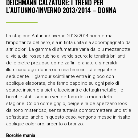
DEICHMANN CALZATURE: I TREND PER
L’AUTUNNO/INVERNO 2013/2014 – DONNA
La stagione Autunno/Inverno 2013/2014 riconferma
l’importanza del nero, sia in tinta unita sia accompagnato da
altri colori. La gamma di sfumature varia dal blu mezzanotte
al viola, dal rosso rubino al verde scuro: le tonalità brillanti
delle pietre preziose come zaffiri, granate e smeraldi
illuminano ogni donna con una femminilità elegante e
seducente. Il glamour scintillante entra in gioco con
applique elaborate, che fanno capolino su ogni paio di
scarpe: insieme a pietre luccicanti e dettagli metallici, le
borchie stabiliscono i veri dettami della moda della
stagione. Colori come grigio, beige e nude spezzano look
dal tono misterioso, senza tuttavia compromettere uno stile
sofisticato: anche in questo caso, vengono messe in risalto
applique color oro, argento o bronzo.
Borchie mania