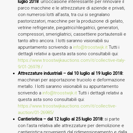
luglio 2018
: un’occasione interessante per rinnovare il
parco macchine e le attrezzature di aziende e privati,
con numerosi lotti all’asta, tra cui si segnalano
pastorizzatori, macchine per la produzione di gelato,
vetrine refrigerate, piegatrici/rilegatrici, generatori,
compressori, smerigliatrici, cassettiere portautensili e
tanto altro ancora. I lotti saranno visionabili su
appuntamento scrivendo a
info@troostwijk.it
Tutti i
dettagli relativi a questa asta sono consultabili qui:
https://www.troostwijkauctions.com/it/collective-italy-
9/01-26978 /
Attrezzature industriali – dal 10 luglio al 19 luglio 2018:
macchinari per asportazione truciolo e deformazione
metallo. I lotti saranno visionabili su appuntamento
scrivendo a
info@troostwijk.it
Tutti i dettagli relativi a
questa asta sono consultabili qui:
https://www.troostwijkauctions.com/it/collective-
auction/01-26985/
Cantieristica – dal 12 luglio al 25 luglio 2018:
si parte
con l’asta relativa alle attrezzature per demolizione e
cantieristica provenienti dal ridimensionamento e dalla