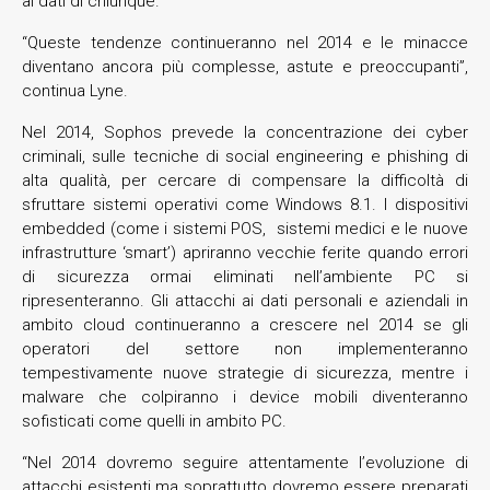
ai dati di chiunque.
“Queste tendenze continueranno nel 2014 e le minacce
diventano ancora più complesse, astute e preoccupanti”,
continua Lyne.
Nel 2014, Sophos prevede la concentrazione dei cyber
criminali, sulle tecniche di social engineering e phishing di
alta qualità, per cercare di compensare la difficoltà di
sfruttare sistemi operativi come Windows 8.1. I dispositivi
embedded (come i sistemi POS, sistemi medici e le nuove
infrastrutture ‘smart’) apriranno vecchie ferite quando errori
di sicurezza ormai eliminati nell’ambiente PC si
ripresenteranno. Gli attacchi ai dati personali e aziendali in
ambito cloud continueranno a crescere nel 2014 se gli
operatori del settore non implementeranno
tempestivamente nuove strategie di sicurezza, mentre i
malware che colpiranno i device mobili diventeranno
sofisticati come quelli in ambito PC.
“Nel 2014 dovremo seguire attentamente l’evoluzione di
attacchi esistenti ma soprattutto dovremo essere preparati