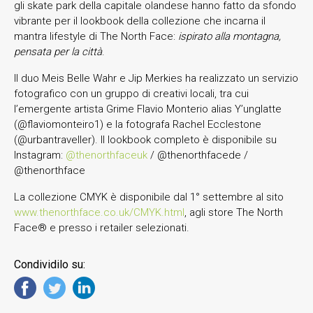
gli skate park della capitale olandese hanno fatto da sfondo
vibrante per il lookbook della collezione che incarna il
mantra lifestyle di The North Face:
ispirato alla montagna,
pensata per la città
.
Il duo Meis Belle Wahr e Jip Merkies ha realizzato un servizio
fotografico con un gruppo di creativi locali, tra cui
l’emergente artista Grime Flavio Monterio alias Y’unglatte
(@flaviomonteiro1) e la fotografa Rachel Ecclestone
(@urbantraveller). Il lookbook completo è disponibile su
Instagram:
@thenorthfaceuk
/ @thenorthfacede /
@thenorthface
La collezione CMYK è disponibile dal 1° settembre al sito
www.thenorthface.co.uk/CMYK.html
, agli store The North
Face® e presso i retailer selezionati.
Condividilo su: