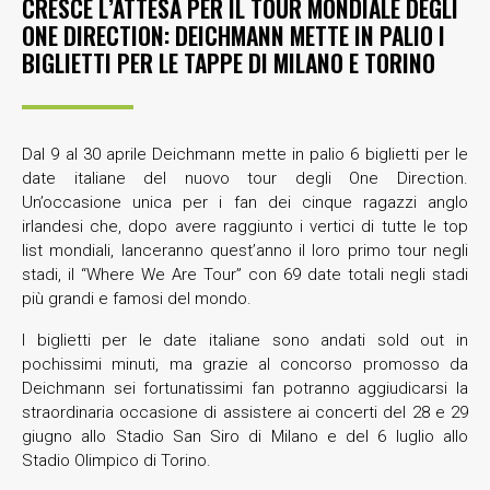
CRESCE L’ATTESA PER IL TOUR MONDIALE DEGLI
ONE DIRECTION: DEICHMANN METTE IN PALIO I
BIGLIETTI PER LE TAPPE DI MILANO E TORINO
Dal 9 al 30 aprile Deichmann mette in palio 6 biglietti per le
date italiane del nuovo tour degli One Direction.
Un’occasione unica per i fan dei cinque ragazzi anglo
irlandesi che, dopo avere raggiunto i vertici di tutte le top
list mondiali, lanceranno quest’anno il loro primo tour negli
stadi, il “Where We Are Tour” con 69 date totali negli stadi
più grandi e famosi del mondo.
I biglietti per le date italiane sono andati sold out in
pochissimi minuti, ma grazie al concorso promosso da
Deichmann sei fortunatissimi fan potranno aggiudicarsi la
straordinaria occasione di assistere ai concerti del 28 e 29
giugno allo Stadio San Siro di Milano e del 6 luglio allo
Stadio Olimpico di Torino.