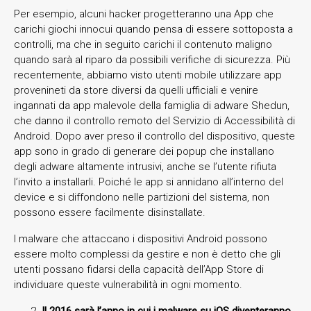
Per esempio, alcuni hacker progetteranno una App che
carichi giochi innocui quando pensa di essere sottoposta a
controlli, ma che in seguito carichi il contenuto maligno
quando sarà al riparo da possibili verifiche di sicurezza. Più
recentemente, abbiamo visto utenti mobile utilizzare app
provenineti da store diversi da quelli ufficiali e venire
ingannati da app malevole della famiglia di adware Shedun,
che danno il controllo remoto del Servizio di Accessibilità di
Android. Dopo aver preso il controllo del dispositivo, queste
app sono in grado di generare dei popup che installano
degli adware altamente intrusivi, anche se l’utente rifiuta
l’invito a installarli. Poiché le app si annidano all’interno del
device e si diffondono nelle partizioni del sistema, non
possono essere facilmente disinstallate.
I malware che attaccano i dispositivi Android possono
essere molto complessi da gestire e non è detto che gli
utenti possano fidarsi della capacità dell’App Store di
individuare queste vulnerabilità in ogni momento.
Il 2016 sarà l’anno in cui i malware su iOS diventeranno