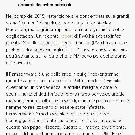
concreti dei cyber criminali
Nel corso del 2015, l’attenzione si è concentrata sulle grandi
storie “glamour” di hacking, come Talk Talk e Ashley
Maddison, ma le grandi imprese non sono gli unici obiettivi
degli attacchi. Un recente
report
di PwC ha svelato infatti
che il 74% delle piccole e medie imprese (PMI) ha avuto dei
problemi di sicurezza negli ultimi 12 mesi, e questo numero
potrà soltanto salire, dato che le PMI sono percepite come
obiettivi facili.
Il Ramsomware è una delle aree in cui gli hacker stanno
monetizzando i loro attacchi alle PMI in modo più visibile
quest’anno. In precedenza, le attività maligne, come lo
spam, il furto di dati, l’infezione di siti web per veicolare dei
malware, erano molto meno visibili, quindi le piccole aziende
nemmeno realizzavano di essere state infettate. Il
Ramsomware è molto visibile e ha il potenziale per
danneggiare seriamente una piccola o media impresa se
questa non paga il riscatto. Questo è il motivo, ovviamente,
per cui gli hacker hanno spostato il mirino sulle PMI. E nel