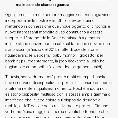
ma le aziende stiano in guardia
Ogni giorno, una mole sempre maggiore di tecnologia viene
incorporata nelle nostre vite. Gli IoT device stanno
mettendo in connessione qualunque oggetto ci circondi, e
nuove interessanti modalità d’uso continuano a essere
scoperte. L’Internet delle Cose continuerà a generare
infinite storie spaventose basate sul fatto che i device non
siano sicuri (all’inizio del 2015 molte di queste storie
riguardavano le webcam, i baby monitor, i giocattoli per
bambini; più recentemente, la jeep hackerata a luglio ha
aggiunto le automobili all’elenco degli argomenti caldi).
Tuttavia, non vedremo così presto molti esempi di hacker
che si servono di dispositivi IoT per far funzionare dei codici
arbitrariamente in qualsiasi momento. Poiché ancora non
esistono dispositivi multiuso con la stessa ampia gamma di
interfacce che invece esiste sui dispositivi desktop e
mobile, gli IoT device sono relativamente protetti. Ciò che
vedremo è una maggiore ricerca e verifiche teoriche che
dimostreranno che codici non provenienti dal venditore