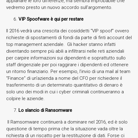
appianare le loro differenze, ma sembra improbabile che
vedremo presto un nuovo accordo sull’argomento.
VIP Spoofware è qui per restare
Il 2016 vedrà una crescita dei cosiddetti “VIP spoof” ovvero
richieste di spostamenti di fondi da parte di finti account del
top management aziendale. Gli hacker stanno infatti
diventando sempre più abili a infiltrarsi nelle reti aziendali
per carpire informazioni sui dipendenti e soprattutto sullo
staff dirigenziale per poi raggirare i dipendenti ed ottenere
un ritorno finanziario. Per esempio, l’invio di una mail al team
“Finance” di un’azienda a nome del CFO per richiedere il
trasferimento di un determinato quantitativo di denaro è
solo uno dei modi in cui i cyber criminali continueranno a
colpire le aziende.
Lo slancio di Ransomware
Il Ramsomware continuerà a dominare nel 2016, ed è solo
questione di tempo prima che la situazione vada oltre la
richiesta di un riscatto per la restituzione di dati. Forse ci