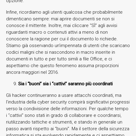
opzione.
Infine, ricordiamo agli utenti qualcosa che probabilmente
dimenticano sempre: mai aprire documenti se non si
conosce il mittente. Inoltre, mai cliccare “SÌ” agli avvisi
riguardanti macro o contenuti attivi a meno di non
conoscere la ragione per cui il documento lo richiede.
Stiamo già osservando un’impennata di utenti che scaricano
codici maligni che si nascondono in macro inserite in
documenti in tutto e per tutto simili a file Office, e ci
aspettiamo che questo fenomeno assuma proporzioni
ancora maggiori nel 2016.
Sia i “buoni” sia i “cattivi” saranno più coordinati
Gli hacker continueranno a usare attacchi coordinati, ma
l’industria della cyber security compirà significativi progressi
verso la condivisione delle informazioni. Per qualche tempo
i “cattivi” sono stati in grado di collaborare e coordinarsi,
riutilizzando tattiche e strumenti, e stando in generale un
passo avanti rispetto ai “buoni”. Ma il settore della sicurezza
informatica si sta evolvendo rapidamente e ci aspettiamo