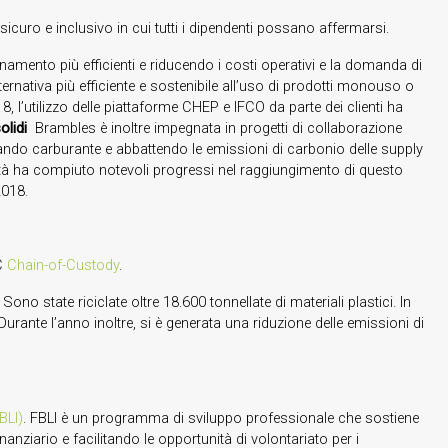
 sicuro e inclusivo in cui tutti i dipendenti possano affermarsi.
onamento più efficienti e riducendo i costi operativi e la domanda di
alternativa più efficiente e sostenibile all’uso di prodotti monouso o
8, l’utilizzo delle piattaforme CHEP e IFCO da parte dei clienti ha
solidi
Brambles è inoltre impegnata in progetti di collaborazione
rmiando carburante e abbattendo le emissioni di carbonio delle supply
ietà ha compiuto notevoli progressi nel raggiungimento di questo
2018.
SC
Chain-of-Custody
.
 Sono state riciclate oltre 18.600 tonnellate di materiali plastici. In
 Durante l’anno inoltre, si è generata una riduzione delle emissioni di
BLI)
. FBLI è un programma di sviluppo professionale che sostiene
nziario e facilitando le opportunità di volontariato per i