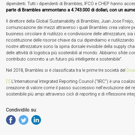
dipendenti. Tutti i dipendenti di Brambles, IFCO e CHEP hanno accesso
parte di Brambles ammontano a 4.743.000 di dollari, con un aumen
Il direttore della Global Sustainability di Brambles, Juan Jose Frei
comunicazione dei mezzi attraverso i quali Brambles crea valore per 
business circolare di riutilizzo e condivisione delle attrezzature, sia
ricostituzione delle risorse chiave da cui dipendiamo e riutilizzando q
nostre attrezzature sono la spina dorsale invisibile della supply c
delle attività di logistica più sostenibili al mondo. Abbiamo sfide c
contributo concreto a un futuro più intelligente e sostenibile”.
Nel 2018, Brambles si è classificata tra le prime tre società del
Dow 
[1]
L’International Integrated Reporting Council (“IIRC”) è una coaliz
creazione di valore come il passo successivo nell’evoluzione del repor
sostenibile più ampi attraverso cicli di reporting e di riflessione integ
Condividilo su: