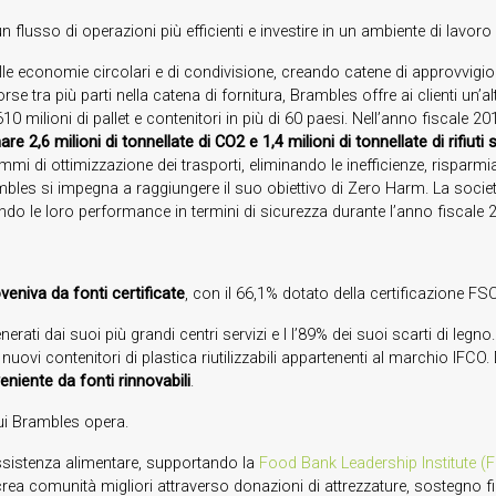
n flusso di operazioni più efficienti e investire in un ambiente di lavoro
delle economie circolari e di condivisione, creando catene di approvvigi
orse tra più parti nella catena di fornitura, Brambles offre ai clienti un’
 milioni di pallet e contenitori in più di 60 paesi. Nell’anno fiscale 201
are 2,6 milioni di tonnellate di CO2 e 1,4 milioni di tonnellate di rifiuti 
grammi di ottimizzazione dei trasporti, eliminando le inefficienze, rispa
rambles si impegna a raggiungere il suo obiettivo di Zero Harm. La soc
ndo le loro performance in termini di sicurezza durante l’anno fiscale 
eniva da fonti certificate
, con il 66,1% dotato della certificazione F
erati dai suoi più grandi centri servizi e l l’89% dei suoi scarti di legno.
nuovi contenitori di plastica riutilizzabili appartenenti al marchio IFCO.
veniente da fonti rinnovabili
.
cui Brambles opera.
 assistenza alimentare, supportando la
Food Bank Leadership Institute (F
ea comunità migliori attraverso donazioni di attrezzature, sostegno fina