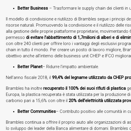
Better Business
– Trasformare le supply chain dei clienti in u
Il modello di condivisione e riutilizzo di Brambles segue i principi 
risorse naturali. Promuovendo la condivisione e il riutilizzo delle ris
alla gestione delle proprie piattaforme proprietarie, movimentando 610
permesso
di evitare l’abbattimento di 1,7milioni di alberi e di elimin
con oltre 240 clienti per offrire loro i vantaggi degli esclusivi pro
chain in tutto il mondo. Per creare un posto di lavoro migliore, B
obiettivo anche all’interno delle business unit CHEP e IFCO migliora
Better Planet
– Ridurre l’impatto ambientale.
Nell’anno fiscale 2018, il
99,4% del legname utilizzato da CHEP prov
Brambles ha inoltre
recuperato il 100% dei suoi rifiuti di plastica
gen
Europa, la plastica recuperata è stata utilizzata per la produzione di 
carbonio pari a 15,6% con oltre il
20% dell’elettricità utilizzata pro
Better Communities
– Contributo positivo alle comunità in 
Brambles continua a offrire il proprio aiuto alle organizzazioni di
lo sviluppo dei leader della Banca alimentare di domani. Brambles cr