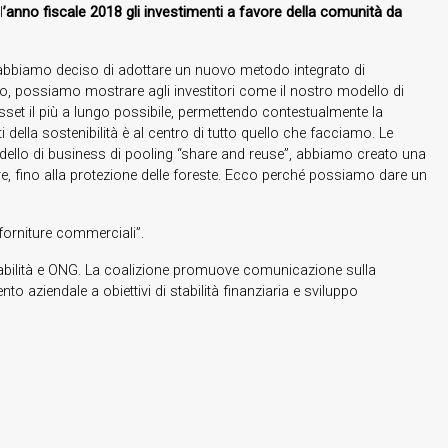
l
’anno fiscale 2018 gli investimenti a favore della comunità da
er, abbiamo deciso di adottare un nuovo metodo integrato di
pio, possiamo mostrare agli investitori come il nostro modello di
i asset il più a lungo possibile, permettendo contestualmente la
i della sostenibilità è al centro di tutto quello che facciamo. Le
odello di business di pooling “share and reuse”, abbiamo creato una
tare, fino alla protezione delle foreste. Ecco perché possiamo dare un
 forniture commerciali”.
contabilità e ONG. La coalizione promuove comunicazione sulla
o aziendale a obiettivi di stabilità finanziaria e sviluppo