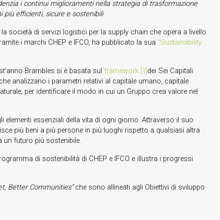
enzia i continui miglioramenti nella strategia
di trasformazione
 più efficienti, sicure e sostenibili
a società di servizi logistici per la supply chain che opera a livello
tramite i marchi CHEP e IFCO, ha pubblicato la sua
“Sustainability
st’anno Brambles si è basata sul
framework
[1]
dei Sei Capitali
 che analizzano i parametri relativi al capitale umano, capitale
 naturale, per identificare il modo in cui un Gruppo crea valore nel
 elementi essenziali della vita di ogni giorno. Attraverso il suo
sce più beni a più persone in più luoghi rispetto a qualsiasi altra
un futuro più sostenibile.
rogramma di sostenibilità di CHEP e IFCO e illustra i progressi
et
,
Better Communities”
che sono allineati agli Obiettivi di sviluppo