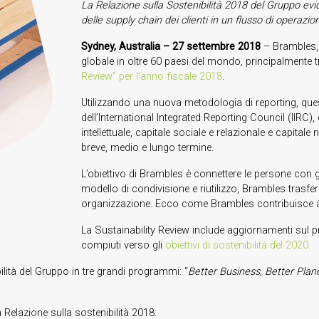
La Relazione sulla Sostenibilità 2018 del Gruppo evid
delle supply chain dei clienti in un flusso di operazioni
Sydney, Australia – 27 settembre 2018
– Brambles, l
globale in oltre 60 paesi del mondo, principalmente 
Review” per l’anno fiscale 2018
.
Utilizzando una nuova metodologia di reporting, que
dell’International Integrated Reporting Council (IIRC),
intellettuale, capitale sociale e relazionale e capitale
breve, medio e lungo termine.
L’obiettivo di Brambles è connettere le persone con gli
modello di condivisione e riutilizzo, Brambles trasferi
organizzazione. Ecco come Brambles contribuisce a 
La Sustainability Review include aggiornamenti sul p
compiuti verso gli
obiettivi di sostenibilità del 2020.
bilità del Gruppo in tre grandi programmi: “
Better Business
,
Better Plan
 Relazione sulla sostenibilità 2018: