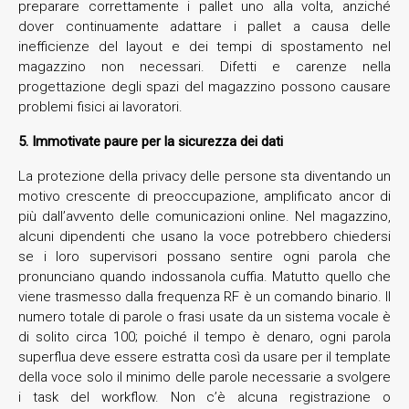
preparare correttamente i pallet uno alla volta, anziché
dover continuamente adattare i pallet a causa delle
inefficienze del layout e dei tempi di spostamento nel
magazzino non necessari. Difetti e carenze nella
progettazione degli spazi del magazzino possono causare
problemi fisici ai lavoratori.
5. Immotivate paure per la sicurezza dei dati
La protezione della privacy delle persone sta diventando un
motivo crescente di preoccupazione, amplificato ancor di
più dall’avvento delle comunicazioni online. Nel magazzino,
alcuni dipendenti che usano la voce potrebbero chiedersi
se i loro supervisori possano sentire ogni parola che
pronunciano quando indossanola cuffia. Matutto quello che
viene trasmesso dalla frequenza RF è un comando binario. Il
numero totale di parole o frasi usate da un sistema vocale è
di solito circa 100; poiché il tempo è denaro, ogni parola
superflua deve essere estratta così da usare per il template
della voce solo il minimo delle parole necessarie a svolgere
i task del workflow. Non c’è alcuna registrazione o