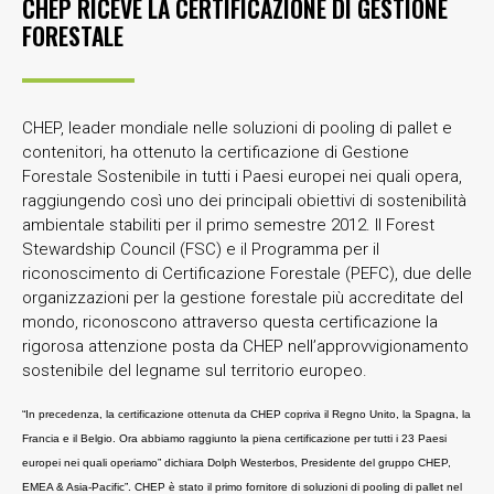
CHEP RICEVE LA CERTIFICAZIONE DI GESTIONE
FORESTALE
CHEP, leader mondiale nelle soluzioni di pooling di pallet e
contenitori, ha ottenuto la certificazione di Gestione
Forestale Sostenibile in tutti i Paesi europei nei quali opera,
raggiungendo così uno dei principali obiettivi di sostenibilità
ambientale stabiliti per il primo semestre 2012. Il Forest
Stewardship Council (FSC) e il Programma per il
riconoscimento di Certificazione Forestale (PEFC), due delle
organizzazioni per la gestione forestale più accreditate del
mondo, riconoscono attraverso questa certificazione la
rigorosa attenzione posta da CHEP nell’approvvigionamento
sostenibile del legname sul territorio europeo.
“In precedenza, la certificazione ottenuta da CHEP copriva il Regno Unito, la Spagna, la
Francia e il Belgio. Ora abbiamo raggiunto la piena certificazione per tutti i 23 Paesi
europei nei quali operiamo” dichiara Dolph Westerbos, Presidente del gruppo CHEP,
EMEA & Asia-Pacific”. CHEP è stato il primo fornitore di soluzioni di pooling di pallet nel