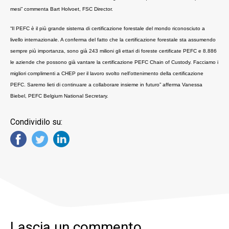
mesi” commenta Bart Holvoet, FSC Director.
“Il PEFC è il più grande sistema di certificazione forestale del mondo riconosciuto a
livello internazionale. A conferma del fatto che la certificazione forestale sta assumendo
sempre più importanza, sono già 243 milioni gli ettari di foreste certificate PEFC e 8.886
le aziende che possono già vantare la certificazione PEFC Chain of Custody. Facciamo i
migliori complimenti a CHEP per il lavoro svolto nell’ottenimento della certificazione
PEFC. Saremo lieti di continuare a collaborare insieme in futuro” afferma Vanessa
Biebel, PEFC Belgium National Secretary.
Condividilo su:
Lascia un commento