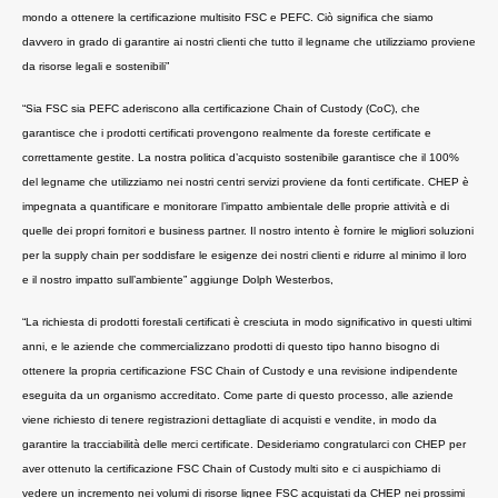
mondo a ottenere la certificazione multisito FSC e PEFC. Ciò significa che siamo
davvero in grado di garantire ai nostri clienti che tutto il legname che utilizziamo proviene
da risorse legali e sostenibili”
“Sia FSC sia PEFC aderiscono alla certificazione Chain of Custody (CoC), che
garantisce che i prodotti certificati provengono realmente da foreste certificate e
correttamente gestite. La nostra politica d’acquisto sostenibile garantisce che il 100%
del legname che utilizziamo nei nostri centri servizi proviene da fonti certificate. CHEP è
impegnata a quantificare e monitorare l’impatto ambientale delle proprie attività e di
quelle dei propri fornitori e business partner. Il nostro intento è fornire le migliori soluzioni
per la supply chain per soddisfare le esigenze dei nostri clienti e ridurre al minimo il loro
e il nostro impatto sull’ambiente” aggiunge Dolph Westerbos,
“La richiesta di prodotti forestali certificati è cresciuta in modo significativo in questi ultimi
anni, e le aziende che commercializzano prodotti di questo tipo hanno bisogno di
ottenere la propria certificazione FSC Chain of Custody e una revisione indipendente
eseguita da un organismo accreditato. Come parte di questo processo, alle aziende
viene richiesto di tenere registrazioni dettagliate di acquisti e vendite, in modo da
garantire la tracciabilità delle merci certificate. Desideriamo congratularci con CHEP per
aver ottenuto
la certificazione FSC Chain
of Custody multi sito e ci auspichiamo di
vedere un incremento nei volumi di risorse lignee FSC acquistati da CHEP nei prossimi