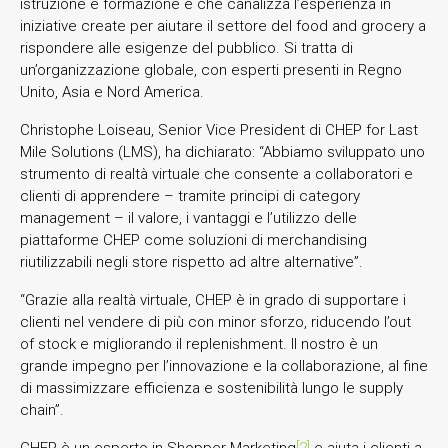
istruzione e formazione e che canalizza l’esperienza in
iniziative create per aiutare il settore del food and grocery a
rispondere alle esigenze del pubblico. Si tratta di
un’organizzazione globale, con esperti presenti in Regno
Unito, Asia e Nord America.
Christophe Loiseau, Senior Vice President di CHEP for Last
Mile Solutions (LMS), ha dichiarato: “Abbiamo sviluppato uno
strumento di realtà virtuale che consente a collaboratori e
clienti di apprendere – tramite principi di category
management – il valore, i vantaggi e l’utilizzo delle
piattaforme CHEP come soluzioni di merchandising
riutilizzabili negli store rispetto ad altre alternative”.
“Grazie alla realtà virtuale, CHEP è in grado di supportare i
clienti nel vendere di più con minor sforzo, riducendo l’out
of stock e migliorando il replenishment. Il nostro è un
grande impegno per l’innovazione e la collaborazione, al fine
di massimizzare efficienza e sostenibilità lungo le supply
chain”.
CHEP è un esperto in Shopper Marketing
[2]
e aiuta i clienti a