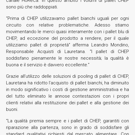
canale HoReCa. In questo ambito i volumi di pallet CHEP
sono più che raddoppiati.
“Prima di CHEP utilizzavamo pallet bianchi uguali per ogni
circuito con relative problematiche. Adesso stiamo
movimentando le merci quasi interamente con i pallet blu di
CHEP, ad eccezione del prodotto a rendere, per il quale
utilizziamo pallet di proprietà” afferma Leandro Mondino,
Responsabile Acquisti di Lauretana. “I pallet di CHEP
soddisfano pienamente le nostre necessità; la qualità è
buona e il servizio è davvero eccellente.”
Grazie all’utilizzo delle soluzioni di pooling di pallet di CHEP,
Lauretana ha ridotto l’acquisto di pallet bianchi, ha diminuito
in modo significativo i costi di gestione amministrativa e ha
del tutto eliminato le annose contestazioni con i propri
clienti relativi alla restituzione dei pallet e alla gestione dei
buoni.
“La qualità premia sempre e i pallet di CHEP, garantiti con
riparazione alla partenza, sono in grado di soddisfare gli
standard qualitativi richiesti dal mercato alimentare. Con