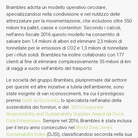
Brambles adotta un modello operativo circolare,
specializzandosi nella condivisione e nel riutilizzo delle
attrezzature per la movimentazione, che includono oltre 550
milioni tra pallet, casse e contenitori. Secondo i calcoli,
nell’anno fiscale 2016 questo modello ha consentito di
salvare ben 1,4 milioni di alberi ed eliminare 2,3 milioni di
tonnellate per le emissioni di CO2 e 1,3 milioni di tonnellate
per i rifiuti solidi. Brambles ha inoltre collaborato con 177
clienti al fine di eliminare complessivamente 35 milioni di km
di viaggi a vuoto nell’ambito del trasporto.
Le società del gruppo Brambles, pluripremiate dal settore
per queste ed altre iniziative a tutela dell’ambiente, sono
state insignite di vari riconoscimenti, tra cui il prestigioso
premio
Gold da EcoVadis
, lo specialista nell’analisi della
sostenibilità dei fornitori, e del
2015 Corporate
Responsibility and Sustainability Supplier Award da Coca
Cola Enterprises
. Sempre nel 2016, Brambles è stata inclusa
per il terzo anno consecutivo nel
World Dow Jones
Sustainability Index
(DJSI), classificandosi seconda nella sua