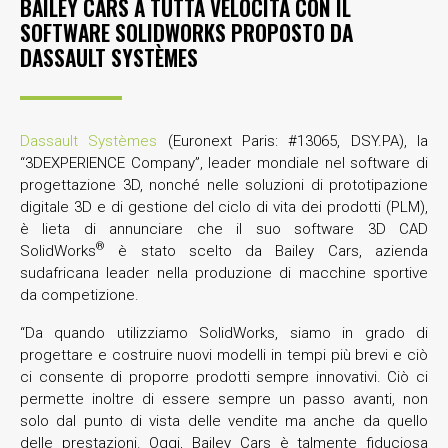
BAILEY CARS A TUTTA VELOCITÀ CON IL
SOFTWARE SOLIDWORKS PROPOSTO DA
DASSAULT SYSTÈMES
Dassault Systèmes
(Euronext Paris: #13065, DSY.PA), la
“3DEXPERIENCE Company”, leader mondiale nel software di
progettazione 3D, nonché nelle soluzioni di prototipazione
digitale 3D e di gestione del ciclo di vita dei prodotti (PLM),
è lieta di annunciare che il suo software 3D CAD
®
SolidWorks
è stato scelto da Bailey Cars, azienda
sudafricana leader nella produzione di macchine sportive
da competizione.
“Da quando utilizziamo SolidWorks, siamo in grado di
progettare e costruire nuovi modelli in tempi più brevi e ciò
ci consente di proporre prodotti sempre innovativi. Ciò ci
permette inoltre di essere sempre un passo avanti, non
solo dal punto di vista delle vendite ma anche da quello
delle prestazioni. Oggi, Bailey Cars è talmente fiduciosa