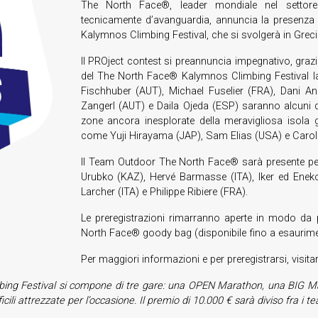
The North Face®, leader mondiale nel settore de
tecnicamente d’avanguardia, annuncia la presenza d
Kalymnos Climbing Festival, che si svolgerà in Grecia
Il PROject contest si preannuncia impegnativo, grazi
del The North Face® Kalymnos Climbing Festival la 
Fischhuber (AUT), Michael Fuselier (FRA), Dani A
Zangerl (AUT) e Daila Ojeda (ESP) saranno alcuni de
zone ancora inesplorate della meravigliosa isola g
come Yuji Hirayama (JAP), Sam Elias (USA) e Caroli
Il Team Outdoor The North Face® sarà presente per tu
Urubko (KAZ), Hervé Barmasse (ITA), Iker ed Ene
Larcher (ITA) e Philippe Ribiere (FRA).
Le preregistrazioni rimarranno aperte in modo da per
North Face® goody bag (disponibile fino a esaurime
Per maggiori informazioni e per preregistrarsi, visitar
limbing Festival si compone di tre gare: una OPEN Marathon, una BIG M
cili attrezzate per l’occasione. Il premio di 10.000 € sarà diviso fra i