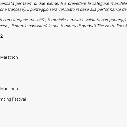
è pensata per team di due elementi e prevedere le categorie maschile, 
ne francese). Il punteggio sarà calcolato in base alla performance de
 con categorie maschile, femminile e mista e valutata con punteggio as
e). Il premio consisterà in una fornitura di prodotti The North Face® 
2:
G Marathon
G Marathon
bing Festival