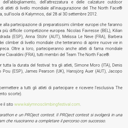
ll’abbigliamento, dell’attrezzatura e delle calzature outdoor
i atleti di livello mondiale all’inaugurazione del The North Face®
, sull’isola di Kalymnos, dal 28 al 30 settembre 2012.
e alla partecipazione di preparatissimi climber europei che faranno
più difficile competizione europea. Nicolas Favresse (BEL), Kilian
ndrada (ESP), Anna Stöhr (AUT), Melissa Le Neve (FRA), Barbera
i climber di livello mondiale che tenteranno di aprire nuove vie in
reca. Oltre a loro, parteciperanno anche atleti di fama mondiale
ne Ciavaldini (FRA), tutti membri del Team The North Face®.
tta la durata del festival: tra gli atleti, Simone Moro (ITA), Denis
ko Pou (ESP), James Pearson (UK), Hansjörg Auer (AUT), Jacopo
mettere a tutti gli atleti di partecipare e ricevere l’esclusiva The
nto scorte).
e il sito
www.kalymnosclimbingfestival.com
.
arathon e un PROject contest. Il PROject contest si svolgerà in una
 team che riusciranno a completare il percorso con successo.