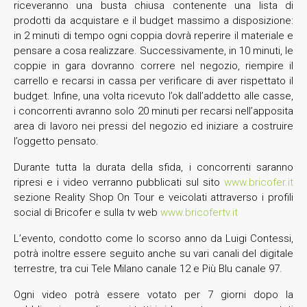
riceveranno una busta chiusa contenente una lista di
prodotti da acquistare e il budget massimo a disposizione:
in 2 minuti di tempo ogni coppia dovrà reperire il materiale e
pensare a cosa realizzare. Successivamente, in 10 minuti, le
coppie in gara dovranno correre nel negozio, riempire il
carrello e recarsi in cassa per verificare di aver rispettato il
budget. Infine, una volta ricevuto l’ok dall’addetto alle casse,
i concorrenti avranno solo 20 minuti per recarsi nell’apposita
area di lavoro nei pressi del negozio ed iniziare a costruire
l’oggetto pensato.
Durante tutta la durata della sfida, i concorrenti saranno
ripresi e i video verranno pubblicati sul sito
www.bricofer.it
sezione Reality Shop On Tour e veicolati attraverso i profili
social di Bricofer e sulla tv web
www.bricofertv.it
L’evento, condotto come lo scorso anno da Luigi Contessi,
potrà inoltre essere seguito anche su vari canali del digitale
terrestre, tra cui Tele Milano canale 12 e Più Blu canale 97.
Ogni video potrà essere votato per 7 giorni dopo la