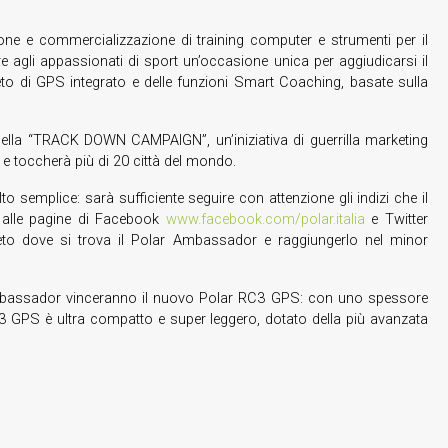
ione e commercializzazione di training computer e strumenti per il
ffre agli appassionati di sport un’occasione unica per aggiudicarsi il
 di GPS integrato e delle funzioni Smart Coaching, basate sulla
na della “TRACK DOWN CAMPAIGN”, un’iniziativa di guerrilla marketing
i e toccherà più di 20 città del mondo.
semplice: sarà sufficiente seguire con attenzione gli indizi che il
 alle pagine di Facebook
www.facebook.com/polar.italia
e Twitter
reto dove si trova il Polar Ambassador e raggiungerlo nel minor
r Ambassador vinceranno il nuovo Polar RC3 GPS: con uno spessore
RC3 GPS è ultra compatto e super leggero, dotato della più avanzata