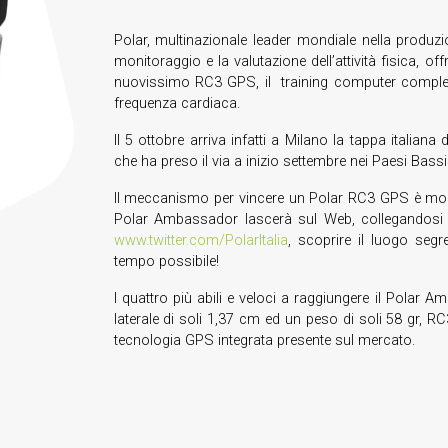
Polar, multinazionale leader mondiale nella produz
monitoraggio e la valutazione dell’attività fisica, o
nuovissimo RC3 GPS, il training computer completo
frequenza cardiaca.
Il 5 ottobre arriva infatti a Milano la tappa italia
che ha preso il via a inizio settembre nei Paesi Bass
Il meccanismo per vincere un Polar RC3 GPS è molto 
Polar Ambassador lascerà sul Web, collegandosi
www.twitter.com/PolarItalia
, scoprire il luogo seg
tempo possibile!
I quattro più abili e veloci a raggiungere il Pola
laterale di soli 1,37 cm ed un peso di soli 58 gr, 
tecnologia GPS integrata presente sul mercato.