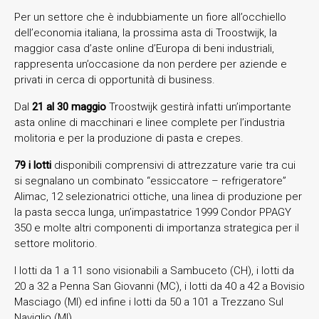
Per un settore che è indubbiamente un fiore all’occhiello
dell’economia italiana, la prossima asta di Troostwijk, la
maggior casa d’aste online d’Europa di beni industriali,
rappresenta un’occasione da non perdere per aziende e
privati in cerca di opportunità di business.
Dal
21 al 30 maggio
Troostwijk gestirà infatti un’importante
asta online di macchinari e linee complete per l’industria
molitoria e per la produzione di pasta e crepes.
79 i lotti
disponibili comprensivi di attrezzature varie tra cui
si segnalano un combinato “essiccatore – refrigeratore”
Alimac, 12 selezionatrici ottiche, una linea di produzione per
la pasta secca lunga, un’impastatrice 1999 Condor PPAGY
350 e molte altri componenti di importanza strategica per il
settore molitorio.
I lotti da 1 a 11 sono visionabili a Sambuceto (CH), i lotti da
20 a 32 a Penna San Giovanni (MC), i lotti da 40 a 42 a Bovisio
Masciago (MI) ed infine i lotti da 50 a 101 a Trezzano Sul
Naviglio (MI).