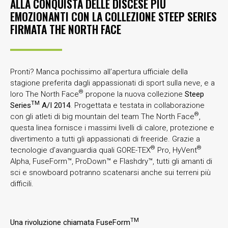
ALLA CONQUISTA DELLE DISCESE PIÙ
EMOZIONANTI CON LA COLLEZIONE STEEP SERIES
FIRMATA THE NORTH FACE
Pronti? Manca pochissimo all’apertura ufficiale della
stagione preferita dagli appassionati di sport sulla neve, e a
®
loro The North Face
propone la nuova collezione
Steep
TM
Series
A/I 2014
. Progettata e testata in collaborazione
®
con gli atleti di big mountain del team The North Face
,
questa linea fornisce i massimi livelli di calore, protezione e
divertimento a tutti gli appassionati di freeride. Grazie a
®
®
tecnologie d’avanguardia quali GORE-TEX
Pro, HyVent
Alpha, FuseForm™, ProDown™ e Flashdry™, tutti gli amanti di
sci e snowboard potranno scatenarsi anche sui terreni più
difficili.
TM
Una rivoluzione chiamata FuseForm