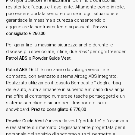
Pro Hybrid Jacket è realizzata in piumino d’oca 800 fill,
resistente all’acqua e traspirante. Altamente comprimibile,
può essere portata sempre con sé in ogni situazione e
garantisce la massima sicurezza consentendo di
agganciare la ricetrasmittente ai passanti.
Prezzo
consigliato € 260,00
Per garantire la massima sicurezza anche durante le
discese più spericolate, infine, due
must
per ogni freerider:
Patrol ABS
e
Powder Guide Vest
.
Patrol ABS 16 LT
è uno zaino da valanga versatile e
compatto, con avanzato sistema Airbag ABS integrato.
Realizzato utilizzando il tessuto Bombastic™ degli airbag
delle auto, aiuta a rimanere in superficie in caso di valanga
ma offre al contempo numerose tasche portaoggetti e un
sistema semplice e sicuro per il trasporto di sci e
snowboard.
Prezzo consigliato € 770,00
Powder Guide Vest
è invece la vest “portatutto” più avanzata
e resistente sul mercato. Originariamente progettata per il
personale del servizio di soccorso su sci, permette a