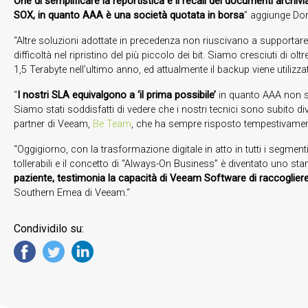
One di semplificare la reportistica e il recall dei documenti archivi
SOX, in quanto AAA è una società quotata in borsa
” aggiunge Do
“Altre soluzioni adottate in precedenza non riuscivano a supporta
difficoltà nel ripristino del più piccolo dei bit. Siamo cresciuti di
1,5 Terabyte nell’ultimo anno, ed attualmente il backup viene utilizza
“
I nostri SLA equivalgono a ‘il prima possibile’
in quanto AAA non si 
Siamo stati soddisfatti di vedere che i nostri tecnici sono subito d
partner di Veeam,
Be Team
, che ha sempre risposto tempestivamente
“Oggigiorno, con la trasformazione digitale in atto in tutti i segmenti 
tollerabili e il concetto di “Always-On Business” è diventato uno st
paziente, testimonia la capacità di Veeam Software di raccogliere
Southern Emea di Veeam.“
Condividilo su: