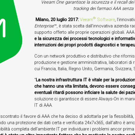
Veeam One garantisce la sicurezza e il recall dei d
tracking dei farmaci AAA senza 
®
Milano, 20 luglio 2017:
Veeam
Software
, l’innovat
Enterprise
™, è stata scelta dall’innovativa azienda 
supporto offerto alle proprie operazioni globali. AA
e la sicurezza dei processi tecnologici e informati
interruzioni dei propri prodotti diagnostici e terap
Con un network produttivo e distributivo che rifornisce
produzione e gestione amministrativa, laboratori di r
cui Francia, Italia, Regno Unito, Germania, Svizzera,
“
La nostra infrastruttura IT è vitale per la produzi
che hanno una vita limitata, devono essere consegnat
eventuali ritardi possono inficiare la salute dei pazie
soluzione ci garantisce di essere Always-On in mani
IT di AAA.
contrato il favore di AAA che ha deciso di adottarla per la flessibilità, l’a
ndo una protezione dei dati certa e verificata 24x7x365, dall’altro è arr
ibilità completa dell’ambiente IT per individuare i problemi ancor prima c