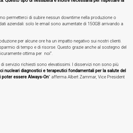
. Questo tipo di flessibilità è inoltre necessaria per rispettare la
amo permetterci di subire nessun downtime nella produzione o
ei dati aziendali: solo le email sono aumentate di 150GB arrivando a
oduzione per alcune ore ha un impatto negativo sui nostri clienti.
 risparmio di tempo e di risorse. Questo grazie anche al sostegno del
 sicuramente ottima per noi”.
i di servizio richiesti sono elevatissimi. I disservizi non sono più
ci nucleari diagnostici e terapeutici fondamentali per la salute del
 di poter essere Always-On
” afferma Albert Zammar, Vice President