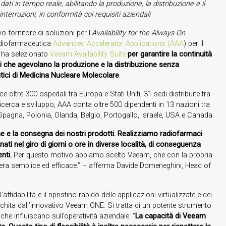
ati in tempo reale, abilitando la produzione, la distribuzione e il
interruzioni,
in conformità coi requisiti aziendali
ivo fornitore di soluzioni per l’
Availability for the Always-On
radiofarmaceutica
Advanced Accelerator Applications (AAA
) per il
A ha selezionato
Veeam Availability Suite
per garantire la continuità
vi che agevolano la produzione e la distribuzione senza
eutici di Medicina Nucleare Molecolare
.
 oltre 300 ospedali tra Europa e Stati Uniti, 31 sedi distribuite tra
icerca e sviluppo, AAA conta oltre 500 dipendenti in 13 nazioni tra
 Spagna, Polonia, Olanda, Belgio, Portogallo, Israele, USA e Canada.
one e la consegna dei nostri prodotti. Realizziamo radiofarmaci
i nel giro di giorni o ore in diverse località, di conseguenza
nti.
Per questo motivo abbiamo scelto Veeam, che con la propria
era semplice ed efficace.” – afferma Davide Domeneghini, Head of
ffidabilità e il ripristino rapido delle applicazioni virtualizzate e dei
icchita dall’innovativo Veeam ONE. Si tratta di un potente strumento
he influiscano sull’operatività aziendale. “
La capacità di Veeam