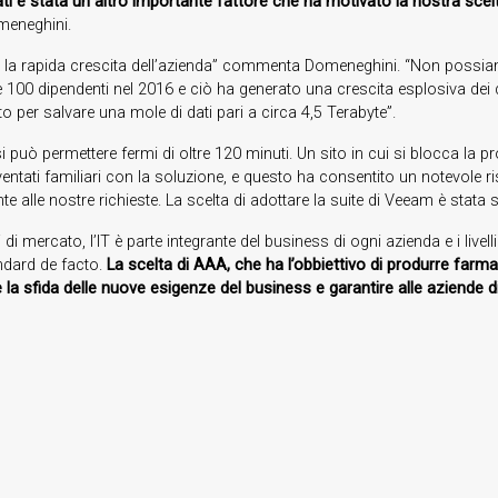
ati è stata un altro importante fattore che ha motivato la nostra scelta
meneghini.
re la rapida crescita dell’azienda” commenta Domeneghini. “Non possi
 oltre 100 dipendenti nel 2016 e ciò ha generato una crescita esplosiva d
to per salvare una mole di dati pari a circa 4,5 Terabyte”.
può permettere fermi di oltre 120 minuti. Un sito in cui si blocca la pr
iventati familiari con la soluzione, e questo ha consentito un notevole
 alle nostre richieste. La scelta di adottare la suite di Veeam è stata
di mercato, l’IT è parte integrante del business di ogni azienda e i livell
andard de facto.
La scelta di AAA, che ha l’obbiettivo di produrre farma
 la sfida delle nuove esigenze del business e garantire alle aziende