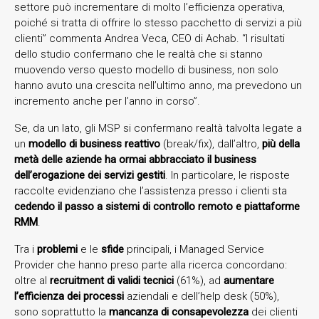
settore può incrementare di molto l’efficienza operativa,
poiché si tratta di offrire lo stesso pacchetto di servizi a più
clienti” commenta Andrea Veca, CEO di Achab. “I risultati
dello studio confermano che le realtà che si stanno
muovendo verso questo modello di business, non solo
hanno avuto una crescita nell’ultimo anno, ma prevedono un
incremento anche per l’anno in corso”.
Se, da un lato, gli MSP si confermano realtà talvolta legate a
un
modello di business reattivo
(break/fix), dall’altro,
più della
metà delle aziende ha ormai abbracciato il business
dell’erogazione dei servizi gestiti
. In particolare, le risposte
raccolte evidenziano che l’assistenza presso i clienti sta
cedendo il passo a sistemi di controllo remoto e piattaforme
RMM
.
Tra i
problemi
e le
sfide
principali, i Managed Service
Provider che hanno preso parte alla ricerca concordano:
oltre al
recruitment di validi tecnici
(61%), ad
aumentare
l’efficienza dei processi
aziendali e dell’help desk (50%),
sono soprattutto la
mancanza di consapevolezza
dei clienti