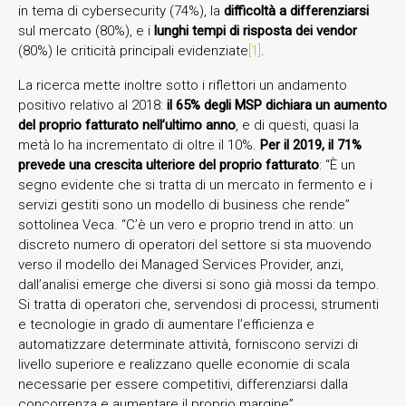
in tema di cybersecurity (74%), la
difficoltà a differenziarsi
sul mercato (80%), e i
lunghi tempi di risposta dei vendor
(80%) le criticità principali evidenziate
[1]
.
La ricerca mette inoltre sotto i riflettori un andamento
positivo relativo al 2018:
il 65% degli MSP dichiara un aumento
del proprio fatturato nell’ultimo anno
, e di questi, quasi la
metà lo ha incrementato di oltre il 10%.
Per il 2019, il 71%
prevede
una crescita ulteriore del proprio fatturato
: “È un
segno evidente che si tratta di un mercato in fermento e i
servizi gestiti sono un modello di business che rende”
sottolinea Veca. “C’è un vero e proprio trend in atto: un
discreto numero di operatori del settore si sta muovendo
verso il modello dei Managed Services Provider, anzi,
dall’analisi emerge che diversi si sono già mossi da tempo.
Si tratta di operatori che, servendosi di processi, strumenti
e tecnologie in grado di aumentare l’efficienza e
automatizzare determinate attività, forniscono servizi di
livello superiore e realizzano quelle economie di scala
necessarie per essere competitivi, differenziarsi dalla
concorrenza e aumentare il proprio margine”.