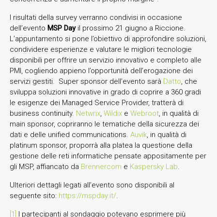
I risultati della survey verranno condivisi in occasione
dell’evento
MSP Day
il prossimo 21 giugno a Riccione.
L’appuntamento si pone l’obiettivo di approfondire soluzioni,
condividere esperienze e valutare le migliori tecnologie
disponibili per offrire un servizio innovativo e completo alle
PMI, cogliendo appieno l’opportunità dell’erogazione dei
servizi gestiti. Super sponsor dell’evento sarà
Datto
, che
sviluppa soluzioni innovative in grado di coprire a 360 gradi
le esigenze dei Managed Service Provider, tratterà di
business continuity.
Netwrix
,
Wildix
e
Webroot
, in qualità di
main sponsor, copriranno le tematiche della sicurezza dei
dati e delle unified communications.
Auvik
, in qualità di
platinum sponsor, proporrà alla platea la questione della
gestione delle reti informatiche pensate appositamente per
gli MSP, affiancato da ​
Brennercom
e
Kaspersky Lab
.
Ulteriori dettagli legati all’evento sono disponibili al
seguente sito:
https://mspday.it/
.
[1]
I partecipanti al sondaggio potevano esprimere più