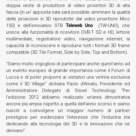
doppia veste di produttore di video proiettori 3D di alta
fascia (in un’ apposita sala sarà possibile ammirare la qualità
delle proiezioni in 3D riprodotte dal video proiettore Mico
150) e dell’innovativo STB
Teleweb Uno
(TW-UNO), che
unisce alla funzionalità di ricevitore DVB-T SD e HD, lettore
multimediale, registratore video, navigazione internet, la
capacità di riconoscere e riprodurre tutti i formati 3D frame
compatible (3D Tile Format, Side by Side, Top and Bottom).
“Siamo molto orgogliosi di partecipare anche quest’anno ad
un evento europeo di grande importanza come il Forum di
Lucca e di poter proporre ai visitatori una vetrina esclusiva
come il 3D Village” dichiara Paolo d’Amato, Presidente ed
Amministratore Delegato di Sisvel Technology. “Per
l’edizione 2012 abbiamo realizzato un’area dimostrativa
ancora più ampia rispetto a quella dell’anno scorso e siamo
riusciti a coinvolgere un maggior numero di partner
prestigiosi per evidenziare l’interesse che l’industria sta
dedicando alla tecnologia del 3D e le innovazioni che ne
derivano”.