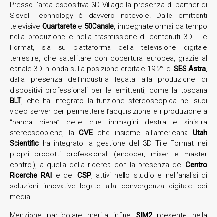
Presso l’area espositiva 3D Village la presenza di partner di
Sisvel Technology è davvero notevole. Dalle emittenti
televisive
Quartarete
e
50Canale
, impegnate ormai da tempo
nella produzione e nella trasmissione di contenuti 3D Tile
Format, sia su piattaforma della televisione digitale
terrestre, che satellitare con copertura europea, grazie al
canale 3D in onda sulla posizione orbitale 19.2° di
SES Astra
,
dalla presenza dell’industria legata alla produzione di
dispositivi professionali per le emittenti, come la toscana
BLT
, che ha integrato la funzione stereoscopica nei suoi
video server per permettere l’acquisizione e riproduzione a
“banda piena” delle due immagini destra e sinistra
stereoscopiche, la
CVE
che insieme all’americana
Utah
Scientific
ha integrato la gestione del 3D Tile Format nei
propri prodotti professionali (encoder, mixer e master
control), a quella della ricerca con la presenza del
Centro
Ricerche RAI
e del
CSP
, attivi nello studio e nell’analisi di
soluzioni innovative legate alla convergenza digitale dei
media.
Menzione particolare merita infine
SIM2
presente nella