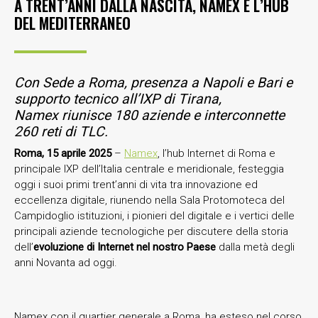
A TRENT’ANNI DALLA NASCITA, NAMEX È L’HUB
DEL MEDITERRANEO
Con Sede a Roma, presenza a Napoli e Bari e
supporto tecnico all’IXP di Tirana,
Namex riunisce 180 aziende e interconnette
260 reti di TLC.
Roma
, 15 aprile 2025
–
Namex
, l’hub Internet di Roma e
principale IXP dell’Italia centrale e meridionale, festeggia
oggi i suoi primi trent’anni di vita tra innovazione ed
eccellenza digitale, riunendo nella Sala Protomoteca del
Campidoglio istituzioni, i pionieri del digitale e i vertici delle
principali aziende tecnologiche per discutere della storia
dell’
evoluzione di Internet nel nostro Paese
dalla metà degli
anni Novanta ad oggi.
Namex con il quartier generale a Roma, ha esteso nel corso