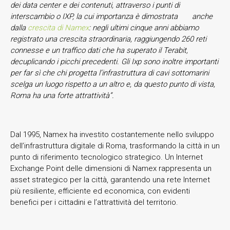
dei data center e de
i contenuti
, attraverso i punti di
interscambio o IXP, la cui importanza è
dimostrata
anche
dalla
crescita di Namex
: negli ultimi cinque anni abbiamo
registrato una crescita straordinaria, raggiungendo 260 reti
connesse e un traffico dati che ha superato il Terabit,
decuplicando i picchi precedenti. Gli Ixp sono inoltre importanti
per far sì che
chi progetta l’infrastruttura
di cavi
sottomarini
scelga un
luogo
rispetto a un altro e, da questo punto di vista,
Roma ha una forte attrattività”.
Dal 1995, Namex ha investito costantemente nello sviluppo
dell’infrastruttura digitale di Roma, trasformando la città in un
punto di riferimento tecnologico strategico. Un Internet
Exchange Point delle dimensioni di Namex rappresenta un
asset strategico per la città, garantendo una rete Internet
più resiliente, efficiente ed economica, con evidenti
benefici per i cittadini e l’attrattività del territorio.