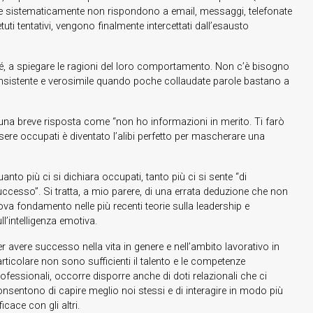
che sistematicamente non rispondono a email, messaggi, telefonate
ti tentativi, vengono finalmente intercettati dall’esausto
é, a spiegare le ragioni del loro comportamento. Non c’è bisogno
consistente e verosimile quando poche collaudate parole bastano a
 una breve risposta come “non ho informazioni in merito. Ti farò
re occupati è diventato l’alibi perfetto per mascherare una
anto più ci si dichiara occupati, tanto più ci si sente “di
uccesso”. Si tratta, a mio parere, di una errata deduzione che non
ova fondamento nelle più recenti teorie sulla leadership e
ll’intelligenza emotiva.
r avere successo nella vita in genere e nell’ambito lavorativo in
rticolare non sono sufficienti il talento e le competenze
ofessionali, occorre disporre anche di doti relazionali che ci
onsentono di capire meglio noi stessi e di interagire in modo più
ficace con gli altri.