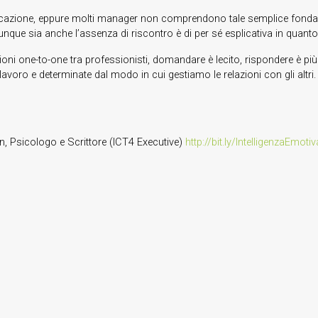
unicazione, eppure molti manager non comprendono tale semplice fondam
nque sia anche l’assenza di riscontro è di per sé esplicativa in quan
azioni one-to-one tra professionisti, domandare è lecito, rispondere è più
avoro e determinate dal modo in cui gestiamo le relazioni con gli altri.
an, Psicologo e Scrittore (ICT4 Executive)
http://bit.ly/IntelligenzaEmotiv