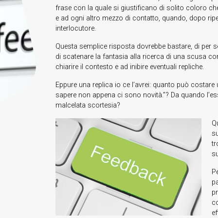
frase con la quale si giustificano di solito coloro 
e ad ogni altro mezzo di contatto, quando, dopo ripetu
interlocutore.
Questa semplice risposta dovrebbe bastare, di per s
di scatenare la fantasia alla ricerca di una scusa 
chiarire il contesto e ad inibire eventuali repliche.
Eppure una replica io ce l’avrei: quanto può costare
sapere non appena ci sono novità.”? Da quando l’esse
malcelata scortesia?
Qu
s
tr
su
Pe
pa
pr
c
ef