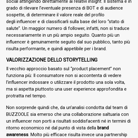
social attingendo direttamente ai relativi insight. Il sistema è in
grado di rilevare l’eventuale presenza di BOT e di audience
sospette, di determinare il valore reale del profilo
degli influencer e di classificarli sulla base del loro “stato di
salute”. Un maggior numero di follower, infatti, non si traduce
necessariamente in un più ampio seguito. Quanto più un
influencer è genuinamente seguito dal suo pubblico, tanto più
risulta performante, e quindi appetibile per i brand.
VALORIZZAZIONE DELLO STORYTELLING
Il vecchio approccio basato sul “product placement” non
funziona più: Il consumatore non si accontenta di vedere
l’influencer indossare o utilizzare il prodotto una sola volta,
ma si aspetta piuttosto una user experience approfondita e
protratta nel tempo.
Non sorprende quindi che, da un’analisi condotta dal team di
BUZZOOLE sia emerso che una collaborazione saltuaria con
un influencer non porti a risultati soddisfacenti né in termini di
ritorno economico né dal punto di vista della
brand
awareness
. Molto più efficace risulta invece una partnership