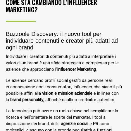
COME STA CAMBIANDO L’INFLUENCER
MARKETING?
Buzzoole Discovery: il nuovo tool per
individuare contenuti e creator più adatti ad
ogni brand
Individuare i creatori di contenuti più adatti a interpretare i
valori di un brand è una sfida strategica e complessa per le
aziende che approcciano l’
Influencer Marketing
.
Le aziende cercano profili social gestiti da persone reali
in connessione con i consumatori, Influencer che siano il più
possibile affini alla
vision e mission aziendale
e in linea con
la
brand personality
, affinché risultino credibili e autentici.
La tecnologia può avere un ruolo chiave nel semplificare la
ricerca e nell’orientare le scelte dei marketer. I tool a
disposizione dei brand, delle
agenzie social
e
PR
sono
molteplici, ciascuno con le proprie peculiarità e funzioni