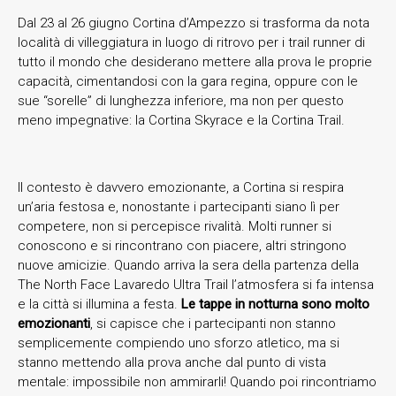
Dal 23 al 26 giugno Cortina d’Ampezzo si trasforma da nota
località di villeggiatura in luogo di ritrovo per i trail runner di
tutto il mondo che desiderano mettere alla prova le proprie
capacità, cimentandosi con la gara regina, oppure con le
sue “sorelle” di lunghezza inferiore, ma non per questo
meno impegnative: la Cortina Skyrace e la Cortina Trail.
Il contesto è davvero emozionante, a Cortina si respira
un’aria festosa e, nonostante i partecipanti siano lì per
competere, non si percepisce rivalità. Molti runner si
conoscono e si rincontrano con piacere, altri stringono
nuove amicizie. Quando arriva la sera della partenza della
The North Face Lavaredo Ultra Trail l’atmosfera si fa intensa
e la città si illumina a festa.
Le tappe in notturna sono molto
emozionanti
, si capisce che i partecipanti non stanno
semplicemente compiendo uno sforzo atletico, ma si
stanno mettendo alla prova anche dal punto di vista
mentale: impossibile non ammirarli! Quando poi rincontriamo