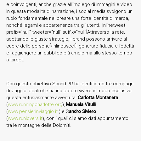
e coinvolgenti, anche grazie all’impiego di immagini e video.
In questa modalità di narrazione, i social media svolgono un
ruolo fondamentale nel creare una forte identità di marca,
nonché legami e appartenenza tra gli utenti. [inlinetweet
prefix=”null” tweeter=”null” suffix=”null”]Attraverso la rete,
adottando le giuste strategie, i brand possono arrivare al
cuore delle persone[/inlinetweet], generare fiducia e fedeltà
e raggiungere un pubblico più ampio ma allo stesso tempo
a target.
Con questo obiettivo Sound PR ha identificato tre compagni
di viaggio ideali che hanno potuto vivere in modo esclusivo
questa entusiasmante avventura:
Carlotta Montanera
(
www.runningcharlotte.org
),
Manuela Vitulli
(
www.pensierinviaggio.it
) e S
andro Siviero
(
www.runlovers.it
), con i quali ci siamo dati appuntamento
tra le montagne delle Dolomiti.