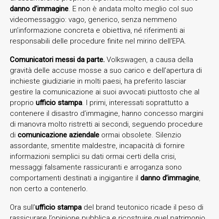
danno d’immagine
. E non è andata molto meglio col suo
videomessaggio: vago, generico, senza nemmeno
un’informazione concreta e obiettiva, né riferimenti ai
responsabili delle procedure finite nel mirino dell’EPA.
Comunicatori messi da parte.
Volkswagen, a causa della
gravità delle accuse mosse a suo carico e dell’apertura di
inchieste giudiziarie in molti paesi, ha preferito lasciar
gestire la comunicazione ai suoi avvocati piuttosto che al
proprio
ufficio stampa
. I primi, interessati soprattutto a
contenere il disastro d’immagine, hanno concesso margini
di manovra molto ristretti ai secondi, seguendo procedure
di
comunicazione aziendale
ormai obsolete. Silenzio
assordante, smentite maldestre, incapacità di fornire
informazioni semplici su dati ormai certi della crisi,
messaggi falsamente rassicuranti e arroganza sono
comportamenti destinati a ingigantire il
danno d’immagine
,
non certo a contenerlo.
Ora sull’
ufficio stampa
del brand teutonico ricade il peso di
rassicurare l’opinione pubblica e ricostruire quel patrimonio