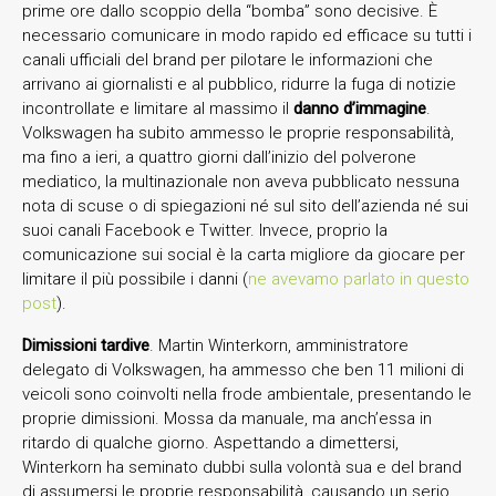
prime ore dallo scoppio della “bomba” sono decisive. È
necessario comunicare in modo rapido ed efficace su tutti i
canali ufficiali del brand per pilotare le informazioni che
arrivano ai giornalisti e al pubblico, ridurre la fuga di notizie
incontrollate e limitare al massimo il
danno d’immagine
.
Volkswagen ha subito ammesso le proprie responsabilità,
ma fino a ieri, a quattro giorni dall’inizio del polverone
mediatico, la multinazionale non aveva pubblicato nessuna
nota di scuse o di spiegazioni né sul sito dell’azienda né sui
suoi canali Facebook e Twitter. Invece, proprio la
comunicazione sui social è la carta migliore da giocare per
limitare il più possibile i danni (
ne avevamo parlato in questo
post
).
Dimissioni tardive
. Martin Winterkorn, amministratore
delegato di Volkswagen, ha ammesso che ben 11 milioni di
veicoli sono coinvolti nella frode ambientale, presentando le
proprie dimissioni. Mossa da manuale, ma anch’essa in
ritardo di qualche giorno. Aspettando a dimettersi,
Winterkorn ha seminato dubbi sulla volontà sua e del brand
di assumersi le proprie responsabilità, causando un serio