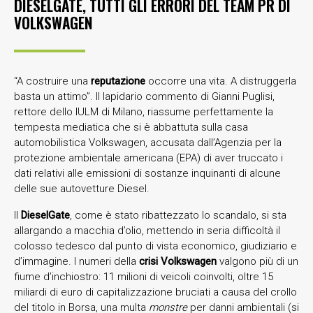
DIESELGATE, TUTTI GLI ERRORI DEL TEAM PR DI
VOLKSWAGEN
“A costruire una
reputazione
occorre una vita. A distruggerla
basta un attimo”. Il lapidario commento di Gianni Puglisi,
rettore dello IULM di Milano, riassume perfettamente la
tempesta mediatica che si è abbattuta sulla casa
automobilistica Volkswagen, accusata dall’Agenzia per la
protezione ambientale americana (EPA) di aver truccato i
dati relativi alle emissioni di sostanze inquinanti di alcune
delle sue autovetture Diesel.
Il
DieselGate
, come è stato ribattezzato lo scandalo, si sta
allargando a macchia d’olio, mettendo in seria difficoltà il
colosso tedesco dal punto di vista economico, giudiziario e
d’immagine. I numeri della
crisi Volkswagen
valgono più di un
fiume d’inchiostro: 11 milioni di veicoli coinvolti, oltre 15
miliardi di euro di capitalizzazione bruciati a causa del crollo
del titolo in Borsa, una multa
monstre
per danni ambientali (si