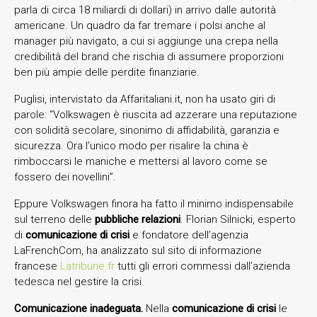
parla di circa 18 miliardi di dollari) in arrivo dalle autorità
americane. Un quadro da far tremare i polsi anche al
manager più navigato, a cui si aggiunge una crepa nella
credibilità del brand che rischia di assumere proporzioni
ben più ampie delle perdite finanziarie.
Puglisi, intervistato da Affaritaliani.it, non ha usato giri di
parole: “Volkswagen è riuscita ad azzerare una reputazione
con solidità secolare, sinonimo di affidabilità, garanzia e
sicurezza. Ora l’unico modo per risalire la china è
rimboccarsi le maniche e mettersi al lavoro come se
fossero dei novellini”.
Eppure Volkswagen finora ha fatto il minimo indispensabile
sul terreno delle
pubbliche relazioni
. Florian Silnicki, esperto
di
comunicazione di crisi
e fondatore dell’agenzia
LaFrenchCom, ha analizzato sul sito di informazione
francese
Latribune.fr
tutti gli errori commessi dall’azienda
tedesca nel gestire la crisi.
Comunicazione inadeguata.
Nella
comunicazione di crisi
le