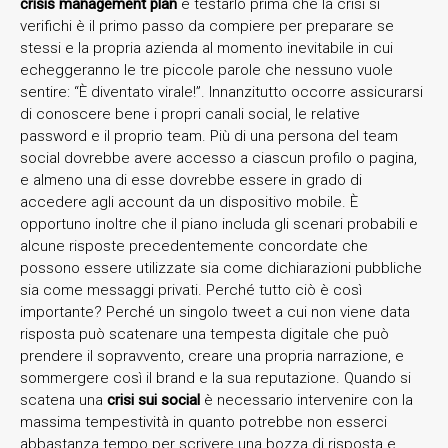
crisis management plan
e testarlo prima che la crisi si
verifichi è il primo passo da compiere per preparare se
stessi e la propria azienda al momento inevitabile in cui
echeggeranno le tre piccole parole che nessuno vuole
sentire: “È diventato virale!”. Innanzitutto occorre assicurarsi
di conoscere bene i propri canali social, le relative
password e il proprio team. Più di una persona del team
social dovrebbe avere accesso a ciascun profilo o pagina,
e almeno una di esse dovrebbe essere in grado di
accedere agli account da un dispositivo mobile. È
opportuno inoltre che il piano includa gli scenari probabili e
alcune risposte precedentemente concordate che
possono essere utilizzate sia come dichiarazioni pubbliche
sia come messaggi privati. Perché tutto ciò è così
importante? Perché un singolo tweet a cui non viene data
risposta può scatenare una tempesta digitale che può
prendere il sopravvento, creare una propria narrazione, e
sommergere così il brand e la sua reputazione. Quando si
scatena una
crisi sui social
è necessario intervenire con la
massima tempestività in quanto potrebbe non esserci
abbastanza tempo per scrivere una bozza di risposta e