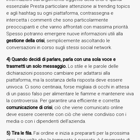
essenziale Presta particolare attenzione ai trending topics
e agli hashtag su ogni piattaforma, contrassegna e
intercetta i commenti che sono particolarmente
preoccupanti e che vanno affrontati con massima priorità.
Spesso potranno emergere nuove informazioni utili alla
gestione della crisi
, semplicemente ascoltando le
conversazioni in corso sugli stessi social network.
4) Quando decidi di parlare, parla con una sola voce e
trasmetti un solo messaggio.
Lo stile e le parole delle
dichiarazioni possono cambiare per adattarsi alla
piattaforma, ma la sostanza della risposta deve essere
univoca. Ci sono centinaia, forse migliaia di occhi in attesa
di un passo falso per alimentare le fiamme e mantenere viva
la controversia. Per garantire una efficiente e corretta
comunicazione di crisi
, ciò che viene comunicato online
deve essere coerente con ciò che viene condiviso con i
media o con i dipendenti dell’azienda.
5) Tira le fila.
Fai ordine e inizia a prepararti per la prossima
crisi. Una volta che la tempesta è passata, è il momento di