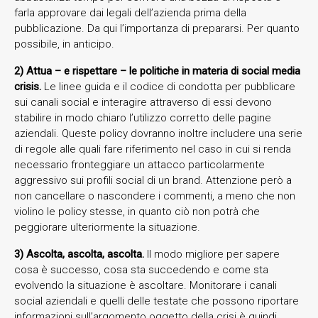
farla approvare dai legali dell’azienda prima della
pubblicazione. Da qui l’importanza di prepararsi. Per quanto
possibile, in anticipo.
2) Attua – e rispettare – le politiche in materia di social media
crisis.
Le linee guida e il codice di condotta per pubblicare
sui canali social e interagire attraverso di essi devono
stabilire in modo chiaro l’utilizzo corretto delle pagine
aziendali. Queste policy dovranno inoltre includere una serie
di regole alle quali fare riferimento nel caso in cui si renda
necessario fronteggiare un attacco particolarmente
aggressivo sui profili social di un brand. Attenzione però a
non cancellare o nascondere i commenti, a meno che non
violino le policy stesse, in quanto ciò non potrà che
peggiorare ulteriormente la situazione.
3) Ascolta, ascolta, ascolta.
Il modo migliore per sapere
cosa è successo, cosa sta succedendo e come sta
evolvendo la situazione è ascoltare. Monitorare i canali
social aziendali e quelli delle testate che possono riportare
informazioni sull’argomento oggetto della crisi è quindi