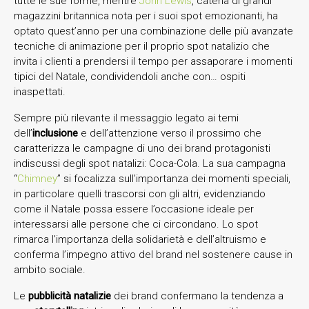
tutte le sue forme, mentre
John Lewis
, catena di grandi
magazzini britannica nota per i suoi spot emozionanti, ha
optato quest’anno per una combinazione delle più avanzate
tecniche di animazione per il proprio spot natalizio che
invita i clienti a prendersi il tempo per assaporare i momenti
tipici del Natale, condividendoli anche con… ospiti
inaspettati.
Sempre più rilevante il messaggio legato ai temi
dell’
inclusione
e dell’attenzione verso il prossimo che
caratterizza le campagne di uno dei brand protagonisti
indiscussi degli spot natalizi: Coca-Cola. La sua campagna
“
Chimney
” si focalizza sull’importanza dei momenti speciali,
in particolare quelli trascorsi con gli altri, evidenziando
come il Natale possa essere l’occasione ideale per
interessarsi alle persone che ci circondano. Lo spot
rimarca l’importanza della solidarietà e dell’altruismo e
conferma l’impegno attivo del brand nel sostenere cause in
ambito sociale.
Le
pubblicità natalizie
dei brand confermano la tendenza a