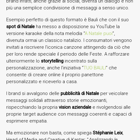
brand infatti, anche grazie ai social, diventa un dialogo e non
più una semplice condivisione di messaggi a senso unico.
Esempio perfetto di questo formato è Bauli che con il suo
spot di Natale
ha messo a disposizione su YouTube la
versione karaoke della nota melodia “
A Natale puoi
”,
divenuta ormai un classico natalizio. I consumatori vengono
invitati a riscrivere l’iconica canzone attingendo da ciò che
per loro rende speciale il periodo delle Feste. A rafforzare
ulteriormente lo
storytelling
incentrato sulla
personalizzazione, anche l’iniziativa “
TUO BAULI
” che
consente di creare online il proprio panettone
personalizzato e riceverlo a casa.
I brand si avvalgono delle
pubblicità di Natale
per veicolare
messaggi solidali attraverso storie emozionanti,
rispecchiando la propria
vision aziendale
e rivolgendosi alle
proprie target audience con messaggi coerenti e capaci di
esprimere empatia.
Ma emozionare non basta, come spiega
Stéphanie Leix
,
Head of Media and Creative di Kantar: “
Analizzando le