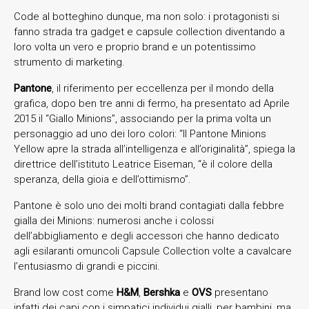
Code al botteghino dunque, ma non solo: i protagonisti si
fanno strada tra gadget e capsule collection diventando a
loro volta un vero e proprio brand e un potentissimo
strumento di marketing.
Pantone
, il riferimento per eccellenza per il mondo della
grafica, dopo ben tre anni di fermo, ha presentato ad Aprile
2015 il “Giallo Minions”, associando per la prima volta un
personaggio ad uno dei loro colori: “Il Pantone Minions
Yellow apre la strada all’intelligenza e all’originalità”, spiega la
direttrice dell’istituto Leatrice Eiseman, “è il colore della
speranza, della gioia e dell’ottimismo”.
Pantone è solo uno dei molti brand contagiati dalla febbre
gialla dei Minions: numerosi anche i colossi
dell’abbigliamento e degli accessori che hanno dedicato
agli esilaranti omuncoli Capsule Collection volte a cavalcare
l’entusiasmo di grandi e piccini.
Brand low cost come
H&M
,
Bershka
e
OVS
presentano
infatti dei capi con i simpatici individui gialli, per bambini, ma