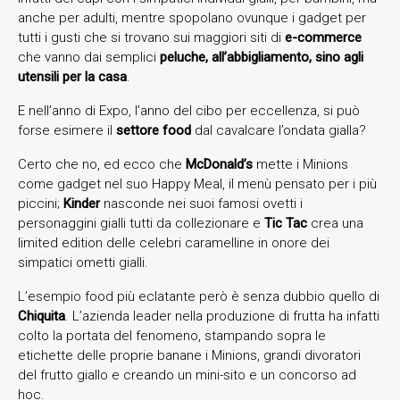
anche per adulti, mentre spopolano ovunque i gadget per
tutti i gusti che si trovano sui maggiori siti di
e-commerce
che vanno dai semplici
peluche, all’abbigliamento, sino agli
utensili per la casa
.
E nell’anno di Expo, l’anno del cibo per eccellenza, si può
forse esimere il
settore food
dal cavalcare l’ondata gialla?
Certo che no, ed ecco che
McDonald’s
mette i Minions
come gadget nel suo Happy Meal, il menù pensato per i più
piccini;
Kinder
nasconde nei suoi famosi ovetti i
personaggini gialli tutti da collezionare e
Tic Tac
crea una
limited edition delle celebri caramelline in onore dei
simpatici ometti gialli.
L’esempio food più eclatante però è senza dubbio quello di
Chiquita
. L’azienda leader nella produzione di frutta ha infatti
colto la portata del fenomeno, stampando sopra le
etichette delle proprie banane i Minions, grandi divoratori
del frutto giallo e creando un mini-sito e un concorso ad
hoc.