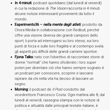
In 4 minuti
: podcast quotidiano (dal lunedì al venerdì)
in cui la redazione di
The Vision
racconta in 4 minuti
alcune notizie interessanti provenienti da tutto il
mondo.
Esperimento36 –
nella mente degli atleti
, prodotto da
Chora Media in collaborazione con Redbull, perché
offre una visione diversa dei grandi campioni dello
sport, li porta ad interrogarsi su loro stessi, sui loro
punti di forza e sulle loro fragilità e al contempo svela
gli aspetti più difficili delle grandi carriere sportive.
Fjona Talks:
nato con l’obiettivo di raccontare storie di
donne “normali” che hanno sfoderato i loro super
poteri per diventare ciò che hanno sempre sognato è
un podcast per conoscere, scoprire e lasciarsi
ispirare da chi nella vita ha deciso di lasciare un
segno.
Morning:
il podcast de
Il Post
condotto dal
vicedirettore Francesco Costa. Ogni mattina alle 8, dal
lunedì al venerdì, rassegna stampa con le notizie di
politica e attualità dalle principali testate italiane, è