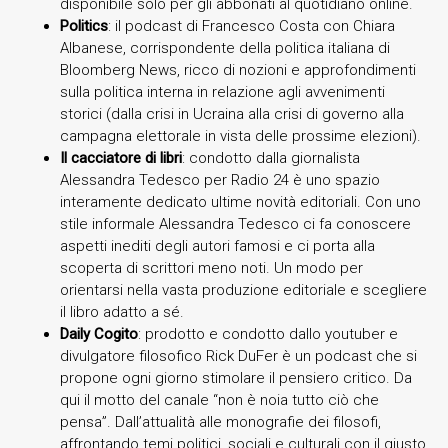
disponibile solo per gli abbonati al quotidiano online.
Politics
: il podcast di Francesco Costa con Chiara
Albanese, corrispondente della politica italiana di
Bloomberg News, ricco di nozioni e approfondimenti
sulla politica interna in relazione agli avvenimenti
storici (dalla crisi in Ucraina alla crisi di governo alla
campagna elettorale in vista delle prossime elezioni).
Il cacciatore di libri
: condotto dalla giornalista
Alessandra Tedesco per Radio 24 è uno spazio
interamente dedicato ultime novità editoriali. Con uno
stile informale Alessandra Tedesco ci fa conoscere
aspetti inediti degli autori famosi e ci porta alla
scoperta di scrittori meno noti. Un modo per
orientarsi nella vasta produzione editoriale e scegliere
il libro adatto a sé.
Daily Cogito
: prodotto e condotto dallo youtuber e
divulgatore filosofico Rick DuFer è un podcast che si
propone ogni giorno stimolare il pensiero critico. Da
qui il motto del canale “non è noia tutto ciò che
pensa”. Dall’attualità alle monografie dei filosofi,
affrontando temi politici, sociali e culturali con il giusto