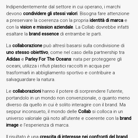
Indipendentemente dal settore in cui operano, i marchi
devono
condividere gli stessi valori
. Bisogna fare attenzione
a preservare la coerenza con la propria
identità di marca
e
con la
vision e mission aziendale
. La Collab dovrebbe infatti
esaltare la
brand essence
di entrambe le parti.
La
collaborazione
può altresì basarsi sulla condivisione di
uno stesso obiettivo
, come nel caso della partnership tra
Adidas
e
Parley For The Oceans
: nata per proteggere gli
oceani, utilizza i rifiuti plastici raccolti in acqua per
trasformarli in abbigliamento sportivo e contribuire a
salvaguardare la natura.
Le
collaborazioni
hanno il potere di sorprendere l’utente,
portandolo in un mondo non convenzionale, o quanto meno
diverso da quello in cui è solito interagire con il brand. Ma
seppur inconsueto, il mondo delle
Collab
si colloca in un
universo valoriale già noto all’utente e coerente con la
brand
image
e l’esperienza di marca.
Il risultato è una
crescita di interesse nei confronti del brand