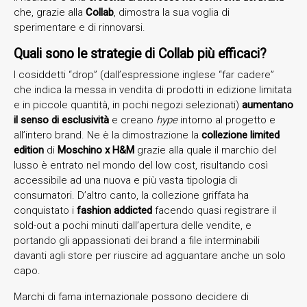
che, grazie alla
Collab
, dimostra la sua voglia di
sperimentare e di rinnovarsi.
Quali sono le strategie di Collab più efficaci?
I cosiddetti “drop” (dall’espressione inglese “far cadere”
che indica la messa in vendita di prodotti in edizione limitata
e in piccole quantità, in pochi negozi selezionati)
aumentano
il senso di esclusività
e creano
hype
intorno al progetto e
all’intero brand. Ne è la dimostrazione la
collezione limited
edition
di
Moschino x H&M
grazie alla quale il marchio del
lusso è entrato nel mondo del low cost, risultando così
accessibile ad una nuova e più vasta tipologia di
consumatori. D’altro canto, la collezione griffata ha
conquistato i
fashion addicted
facendo quasi registrare il
sold-out a pochi minuti dall’apertura delle vendite, e
portando gli appassionati dei brand a file interminabili
davanti agli store per riuscire ad agguantare anche un solo
capo.
Marchi di fama internazionale possono decidere di