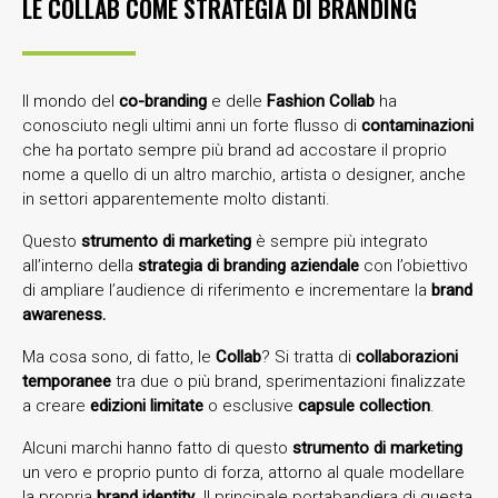
LE COLLAB COME STRATEGIA DI BRANDING
Il mondo del
co-branding
e delle
Fashion Collab
ha
conosciuto negli ultimi anni un forte flusso di
contaminazioni
che ha portato sempre più brand ad accostare il proprio
nome a quello di un altro marchio, artista o designer, anche
in settori apparentemente molto distanti.
Questo
strumento di marketing
è sempre più integrato
all’interno della
strategia di branding aziendale
con l’obiettivo
di ampliare l’audience di riferimento e incrementare la
brand
awareness.
Ma cosa sono, di fatto, le
Collab
? Si tratta di
collaborazioni
temporanee
tra due o più brand, sperimentazioni finalizzate
a creare
edizioni limitate
o esclusive
capsule collection
.
Alcuni marchi hanno fatto di questo
strumento di marketing
un vero e proprio punto di forza, attorno al quale modellare
la propria
brand identity
. Il principale portabandiera di questa