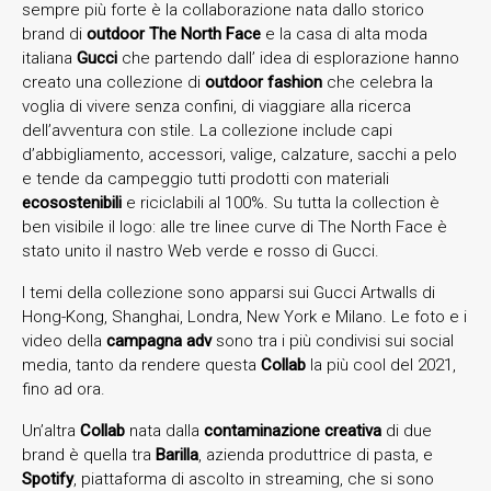
sempre più forte è la collaborazione nata dallo storico
brand di
outdoor The North Face
e la casa di alta moda
italiana
Gucci
che partendo dall’ idea di esplorazione hanno
creato una collezione di
outdoor fashion
che celebra la
voglia di vivere senza confini, di viaggiare alla ricerca
dell’avventura con stile. La collezione include capi
d’abbigliamento, accessori, valige, calzature, sacchi a pelo
e tende da campeggio tutti prodotti con materiali
ecosostenibili
e riciclabili al 100%. Su tutta la collection è
ben visibile il logo: alle tre linee curve di The North Face è
stato unito il nastro Web verde e rosso di Gucci.
I temi della collezione sono apparsi sui Gucci Artwalls di
Hong-Kong, Shanghai, Londra, New York e Milano. Le foto e i
video della
campagna adv
sono tra i più condivisi sui social
media, tanto da rendere questa
Collab
la più cool del 2021,
fino ad ora.
Un’altra
Collab
nata dalla
contaminazione
creativa
di due
brand è quella tra
Barilla
, azienda produttrice di pasta, e
Spotify
, piattaforma di ascolto in streaming, che si sono