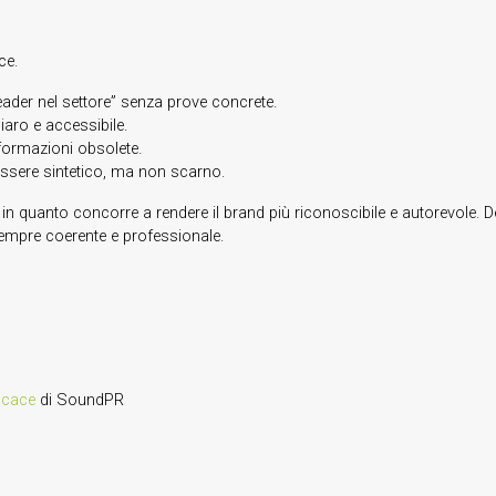
ce.
ader nel settore” senza prove concrete.
hiaro e accessibile.
nformazioni obsolete.
 essere sintetico, ma non scarno.
 quanto concorre a rendere il brand più riconoscibile e autorevole. 
empre coerente e professionale.
ficace
di SoundPR