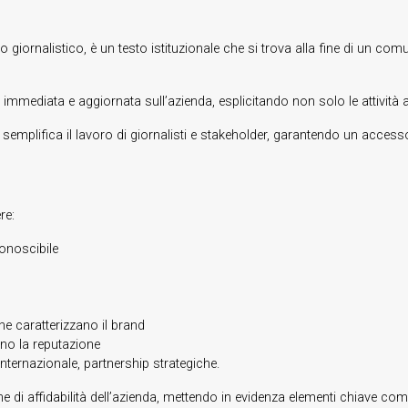
to giornalistico, è un testo istituzionale che si trova alla fine di un
a immediata e aggiornata sull’azienda, esplicitando non solo le attività 
itto semplifica il lavoro di giornalisti e stakeholder, garantendo un ac
re:
onoscibile
 che caratterizzano il brand
ano la reputazione
internazionale, partnership strategiche.
one di affidabilità dell’azienda, mettendo in evidenza elementi chiave com