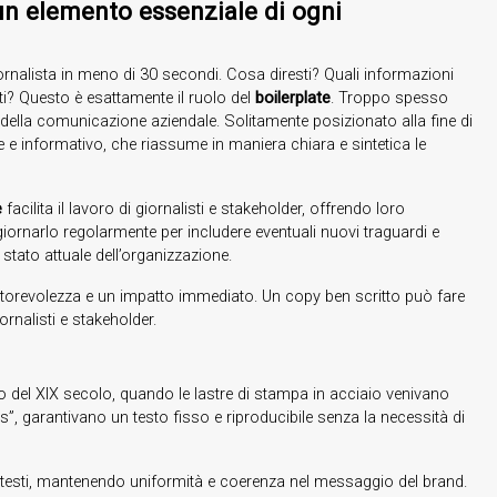
 un elemento essenziale di ogni
rnalista in meno di 30 secondi. Cosa diresti? Quali informazioni
enti? Questo è esattamente il ruolo del
boilerplate
. Troppo spesso
e della comunicazione aziendale. Solitamente posizionato alla fine di
 e informativo, che riassume in maniera chiara e sintetica le
e
facilita il lavoro di giornalisti e stakeholder, offrendo loro
giornarlo regolarmente per includere eventuali nuovi traguardi e
stato attuale dell’organizzazione.
autorevolezza e un impatto immediato. Un copy ben scritto può fare
ornalisti e stakeholder.
co del XIX secolo, quando le lastre di stampa in acciaio venivano
es”, garantivano un testo fisso e riproducibile senza la necessità di
contesti, mantenendo uniformità e coerenza nel messaggio del brand.