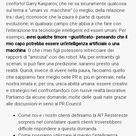
conforto! Garry Kasparov, che ne sa sicuramente qualcosa
sul tema a “umani vs. macchine” (o meglio, della relazione
tra i due), riconosce che la paura è parte di questa
evoluzione, in qualsiasi campo che abbia a che fare con
l’interazione tra tecnologie intelligenti ed esseri umani. Per
esempio,
avrei qualche timore –giustificato- pensando che il
mio capo potrebbe essere un’intelligenza artificiale o una
macchina
. O che i miei figli potessero intrecciare dei
rapporti di “amicizia” con dei robot. Ma, per entrambi gli
scenari, si può fare una predizione: saranno presto una
realtà. Quindi, invece di vivere nella paura, facciamo quello
che sappiamo fare meglio nelle PR e, più in generale, nella
nostra innata e, per ora, unica abilità umana: essere creativi
e strategici nel confrontandoci con nuove realtà lavorative.
Partiamo da alcune domande, molte delle quali nate grazie
alle discussioni in seno al PR Council.
Come noi e i nostri clienti definiamo la AI? Restereste
sorpresi nel constatare quanti clienti troverebbero
difficile rispondere a questa domanda.
Come possiamo utilizzare al meglio l’intelligenza