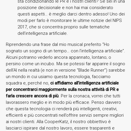
sta condizionando le PR e i nostri clienti? Se sei in una
posizione decisionale e non hai mai considerato
questi aspetti… è meglio darci dentro adesso! Uno dei
modi per farlo è monitorare le ultime notizie del NIPS
2017, che si concentra proprio sulle tematiche
dell’intelligenza artificiale.
Riprendendo una frase dal mio musical preferito “Ho
sognato un sogno di un tempo… con l’intelligenza artificiale”.
Alcuni potranno vederlo ancora appannato, lontano; o
persino come un incubo. Ma se potessi far apparire il sogno
dell’AI nella realtà (e non in versione “Blade Runner”) sarebbe
un mondo in cui usiamo questa tecnologia, facciamo
squadra e, perché no,
ci affidiamo all’intelligenza artificiale
per concentrarci maggiormente sulla nostra attività di PR e
farla crescere ancora di più
. Per la cronaca, vorrei che tutti
lavorassero meglio e in modo più efficace. Penso davvero
che questa tecnologia ci renderà più intelligenti, creativi,
efficienti e più concentrati nell’offrire servizi sempre migliori
ai nostri clienti. Alla CooperKatz, il nostro obbiettivo è
lasciarci ispirare dal nostro lavoro, essere trasparenti e