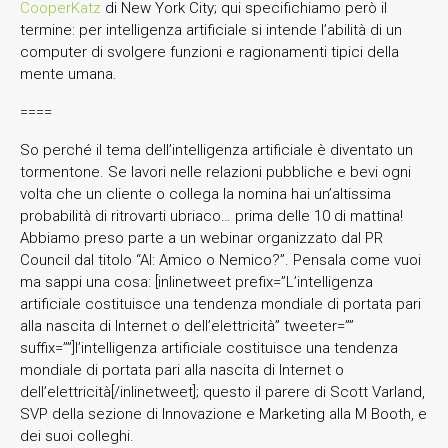
CooperKatz
di New York City; qui specifichiamo però il
termine: per intelligenza artificiale si intende l’abilità di un
computer di svolgere funzioni e ragionamenti tipici della
mente umana.
====
So perché il tema dell’intelligenza artificiale è diventato un
tormentone. Se lavori nelle relazioni pubbliche e bevi ogni
volta che un cliente o collega la nomina hai un’altissima
probabilità di ritrovarti ubriaco… prima delle 10 di mattina!
Abbiamo preso parte a un webinar organizzato dal PR
Council dal titolo “AI: Amico o Nemico?”. Pensala come vuoi
ma sappi una cosa: [inlinetweet prefix=”L’intelligenza
artificiale costituisce una tendenza mondiale di portata pari
alla nascita di Internet o dell’elettricità” tweeter=””
suffix=””]l’intelligenza artificiale costituisce una tendenza
mondiale di portata pari alla nascita di Internet o
dell’elettricità[/inlinetweet]; questo il parere di Scott Varland,
SVP della sezione di Innovazione e Marketing alla M Booth, e
dei suoi colleghi.