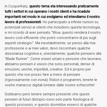
In CooperKatz,
questo tema sta interessando praticamente
tutti i settori in cui operano i nostri clienti e ha ricadute
importanti nel modo in cui svolgiamo ed intendiamo il nostro
lavoro di professionisti
. Ho partecipato a infinite riunioni su
potenziali servizi ai clienti che includono questa tecnologia,
e mi ricordo di aver pensato “Wow, questo renderà il nostro
lavoro così efficiente che potrò concentrarmi di più sugli
aspetti strategici”. Ma inevitabilmente, se penso alla mia
professione e ai miei valori, devo riscontrare qualche
dissonanza cognitiva e, onestamente, qualche pensiero alla
“Blade Runner”. Come esseri umani e persone che lavorano,
abbiamo pensieri e visioni che sono personali, dense di
emozioni, uniche, irripetibili, creative. Ed è proprio per
questo che non posso fare a meno di pensare
(rigorosamente con ironia): Robot e programmi, tenete le
vostre manacce digitali lontane dalle nostre schiscette!
Dobbiamo però tenere sempre presente che questi
pensieri di futuri distopici sono solo parte fisiologica di
questo processo, e questo dovrebbe esserci di qualche