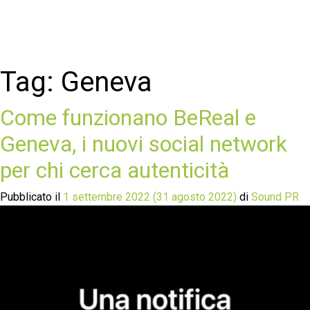
Tag:
Geneva
Come funzionano BeReal e
Geneva, i nuovi social network
per chi cerca autenticità
Pubblicato il
1 settembre 2022
(31 agosto 2022)
di
Sound PR