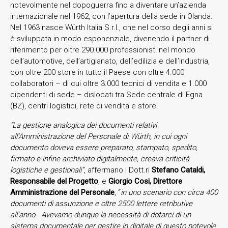
notevolmente nel dopoguerra fino a diventare un’azienda
internazionale nel 1962, con l’apertura della sede in Olanda.
Nel 1963 nasce Würth Italia S.r.l., che nel corso degli anni si
è sviluppata in modo esponenziale, divenendo il partner di
riferimento per oltre 290.000 professionisti nel mondo
dell’automotive, dell’artigianato, dell’edilizia e dell’industria,
con oltre 200 store in tutto il Paese con oltre 4.000
collaboratori – di cui oltre 3.000 tecnici di vendita e 1.000
dipendenti di sede – dislocati tra Sede centrale di Egna
(BZ), centri logistici, rete di vendita e store.
“La gestione analogica dei documenti relativi
all’Amministrazione del Personale di Würth, in cui ogni
documento doveva essere preparato, stampato, spedito,
firmato e infine archiviato digitalmente, creava criticità
logistiche e gestionali”
, affermano i Dott.ri
Stefano Cataldi,
Responsabile del Progetto
, e
Giorgio Cosi, Direttore
Amministrazione del Personale
, “
in uno scenario con circa 400
documenti di assunzione e oltre 2500 lettere retributive
all’anno. Avevamo dunque la necessità di dotarci di un
sistema documentale per gestire in digitale di questo notevole