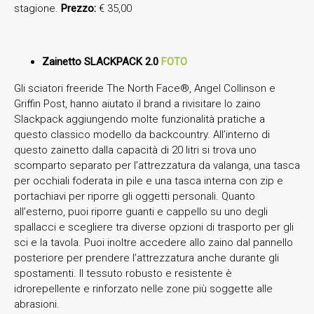
stagione.
Prezzo:
€ 35,00
Zainetto SLACKPACK 2.0
FOTO
Gli sciatori freeride The North Face®, Angel Collinson e
Griffin Post, hanno aiutato il brand a rivisitare lo zaino
Slackpack aggiungendo molte funzionalità pratiche a
questo classico modello da backcountry. All’interno di
questo zainetto dalla capacità di 20 litri si trova uno
scomparto separato per l’attrezzatura da valanga, una tasca
per occhiali foderata in pile e una tasca interna con zip e
portachiavi per riporre gli oggetti personali. Quanto
all’esterno, puoi riporre guanti e cappello su uno degli
spallacci e scegliere tra diverse opzioni di trasporto per gli
sci e la tavola. Puoi inoltre accedere allo zaino dal pannello
posteriore per prendere l’attrezzatura anche durante gli
spostamenti. Il tessuto robusto e resistente è
idrorepellente e rinforzato nelle zone più soggette alle
abrasioni.