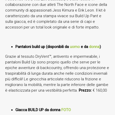
collaborazione con due atleti The North Face e icone della
community di appassionati Jess Kimura e Erik Leon. Il kit è
caratterizzato da una stampa vivace sui Build Up Pant e
sulla giacca, ed è completato da una serie di capi e
accessori per un total look originale e di forte impatto.
Pantaloni build up (disponibili da
uomo
e da
donna
)
Grazie al tessuto DryVent™, antivento e impermeabile, i
pantaloni Build Up sono proprio quello che serve per le
epiche avventure di backcountry, offrendo una protezione e
traspirabilità di lunga durata anche nelle condizioni invernali
più difficili! Le ginocchia articolate riducono la frizione e
migliorano la mobilità, mentre la parte inferiore delle gambe
è elasticizzata per una vestibilità perfetta.
Prezzo:
€ 160,00
Giacca BUILD UP da donna
FOTO