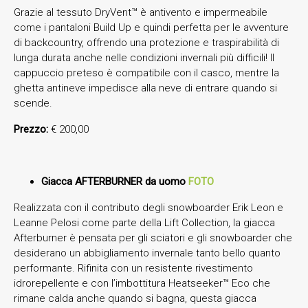
Grazie al tessuto DryVent™ è antivento e impermeabile
come i pantaloni Build Up e quindi perfetta per le avventure
di backcountry, offrendo una protezione e traspirabilità di
lunga durata anche nelle condizioni invernali più difficili! Il
cappuccio preteso è compatibile con il casco, mentre la
ghetta antineve impedisce alla neve di entrare quando si
scende.
Prezzo:
€ 200,00
Giacca AFTERBURNER da uomo
FOTO
Realizzata con il contributo degli snowboarder Erik Leon e
Leanne Pelosi come parte della Lift Collection, la giacca
Afterburner è pensata per gli sciatori e gli snowboarder che
desiderano un abbigliamento invernale tanto bello quanto
performante. Rifinita con un resistente rivestimento
idrorepellente e con l’imbottitura Heatseeker™ Eco che
rimane calda anche quando si bagna, questa giacca