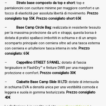
–
Strato base composto da top e short:
top e
pantaloncini con cuciture minime per maggiore comfort e un
tocco di elasticità per assoluta libertà di movimento.
Prezzo
consigliato top 55€. Prezzo consigliato short 65€
–
Base Camp Circle Bag:
realizzata in resistente tessuto
per la massima protezione da urti e strappi, questa borsa è
dotata di pratici spallacci imbottiti in schiuma e di un ampio
scomparto principale con cerniera oltre ad una tasca esterna
con cerniera e un’ulteriore tasca interna in rete.
Prezzo
consigliato: 65€
–
Cappellino STREET 5 PANEL:
dotato di fascia
tergisudore in FlashDry™ e finiture DWR per una maggiore
protezione e comfort
. Prezzo consigliato 30€
–
Ciabatte Base Camp Slide III LTD:
dotate di intersuola
in schiuma EVA a densità unica per una vestibilità comoda e
leggera e suola in gomma testurizzata.
Prezzo consigliato
40€