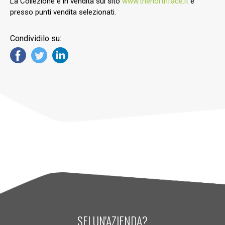
La Collezione è in vendita sul sito
www.thenorthface.it
e
presso punti vendita selezionati.
Condividilo su:
SEI UN'AZIENDA?