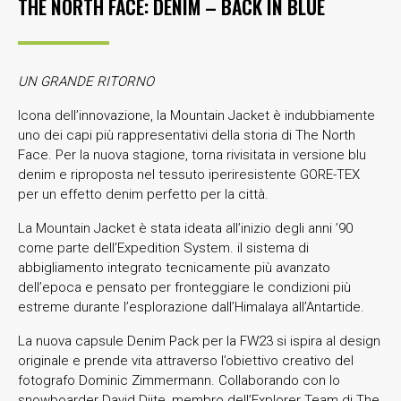
THE NORTH FACE: DENIM – BACK IN BLUE
UN GRANDE RITORNO
Icona dell’innovazione, la Mountain Jacket è indubbiamente
uno dei capi più rappresentativi della storia di The North
Face. Per la nuova stagione, torna rivisitata in versione blu
denim e riproposta nel tessuto iperiresistente GORE-TEX
per un effetto denim perfetto per la città.
La Mountain Jacket è stata ideata all’inizio degli anni ’90
come parte dell’Expedition System. il sistema di
abbigliamento integrato tecnicamente più avanzato
dell’epoca e pensato per fronteggiare le condizioni più
estreme durante l’esplorazione dall’Himalaya all’Antartide.
La nuova capsule Denim Pack per la FW23 si ispira al design
originale e prende vita attraverso l’obiettivo creativo del
fotografo Dominic Zimmermann. Collaborando con lo
snowboarder David Djite, membro dell’Explorer Team di The