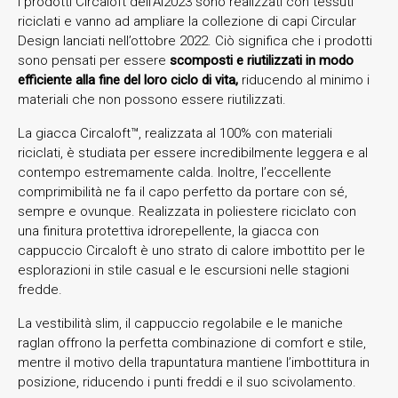
I prodotti Circaloft dell’AI2023 sono realizzati con tessuti
riciclati e vanno ad ampliare la collezione di capi Circular
Design lanciati nell’ottobre 2022. Ciò significa che i prodotti
sono pensati per essere
scomposti e riutilizzati in modo
efficiente alla fine del loro ciclo di vita,
riducendo al minimo i
materiali che non possono essere riutilizzati.
La giacca Circaloft™, realizzata al 100% con materiali
riciclati, è studiata per essere incredibilmente leggera e al
contempo estremamente calda. Inoltre, l’eccellente
comprimibilità ne fa il capo perfetto da portare con sé,
sempre e ovunque. Realizzata in poliestere riciclato con
una finitura protettiva idrorepellente, la giacca con
cappuccio Circaloft è uno strato di calore imbottito per le
esplorazioni in stile casual e le escursioni nelle stagioni
fredde.
La vestibilità slim, il cappuccio regolabile e le maniche
raglan offrono la perfetta combinazione di comfort e stile,
mentre il motivo della trapuntatura mantiene l’imbottitura in
posizione, riducendo i punti freddi e il suo scivolamento.