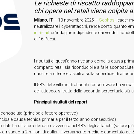
Le richieste di riscatto raddoppi
chi opera nel retail viene colpita 
Milano, IT
– 10 novembre 2025 –
Sophos
, leader m
neutralizzare i cyberattacchi, rende conto quanto e
in Retail
, un’indagine indipendente dai vendor condot
di 16 Paesi.
I risultati di quest’anno rivelano come la causa prim
comparto retail sia riconducibile a falle sconosciute n
riuscire a ottenere visibilità sulla superficie di attacco 
Il 58% delle vittime di attacchi ransomware ha versato 
dell’attacco: si tratta della seconda percentuale più al
Principali risultati del report
 sconosciuta (principale fattore operativo)
rincipale causa tecnica primaria per il terzo anno consecutivo)
pri dati. La cifratura dei dati è avvenuta nel 48% degli attacchi (valore pi
4 arrivando a 2 milioni di dollari; il versamento medio è aumentato del 