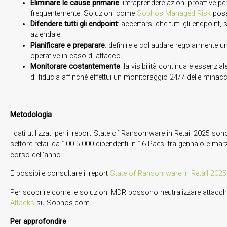
Eliminare le cause primarie
: intraprendere azioni proattive pe
frequentemente. Soluzioni come
Sophos Managed Risk
posso
Difendere tutti gli endpoint
: accertarsi che tutti gli endpoint
aziendale.
Pianificare e preparare
: definire e collaudare regolarmente u
operative in caso di attacco.
Monitorare costantemente
: la visibilità continua è essenzi
di fiducia affinché effettui un monitoraggio 24/7 delle minac
Metodologia
I dati utilizzati per il report State of Ransomware in Retail 2025 so
settore retail da 100-5.000 dipendenti in 16 Paesi tra gennaio e marz
corso dell’anno.
È possibile consultare il report
State of Ransomware in Retail 2025
Per scoprire come le soluzioni MDR possono neutralizzare attacchi 
Attacks
su Sophos.com.
Per approfondire