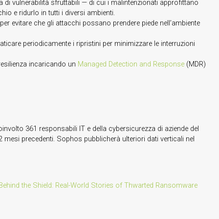
di vulnerabilità sfruttabili — di cui i malintenzionati approfittano
o e ridurlo in tutti i diversi ambienti.
e per evitare che gli attacchi possano prendere piede nell’ambiente
icare periodicamente i ripristini per minimizzare le interruzioni
o resilienza incaricando un
Managed Detection and Response
(MDR)
oinvolto 361 responsabili IT e della cybersicurezza di aziende del
 mesi precedenti. Sophos pubblicherà ulteriori dati verticali nel
Behind the Shield: Real-World Stories of Thwarted Ransomware