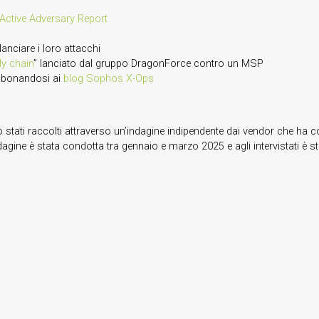
ctive Adversary Report
lanciare i loro attacchi
ly chain
” lanciato dal gruppo DragonForce contro un MSP
bbonandosi ai
blog Sophos X-Ops
o stati raccolti attraverso un’indagine indipendente dai vendor che ha coi
ine è stata condotta tra gennaio e marzo 2025 e agli intervistati è st