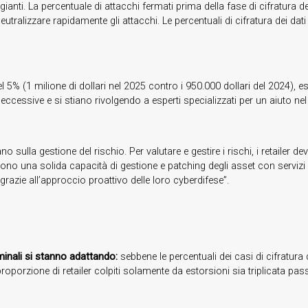
i. La percentuale di attacchi fermati prima della fase di cifratura dei d
 neutralizzare rapidamente gli attacchi. Le percentuali di cifratura dei d
l 5% (1 milione di dollari nel 2025 contro i 950.000 dollari del 2024), es
eccessive e si stiano rivolgendo a esperti specializzati per un aiuto n
 sulla gestione del rischio. Per valutare e gestire i rischi, i retailer d
cono una solida capacità di gestione e patching degli asset con serviz
razie all’approccio proattivo delle loro cyberdifese”.
iminali si stanno adattando:
sebbene le percentuali dei casi di cifratura d
porzione di retailer colpiti solamente da estorsioni sia triplicata pa