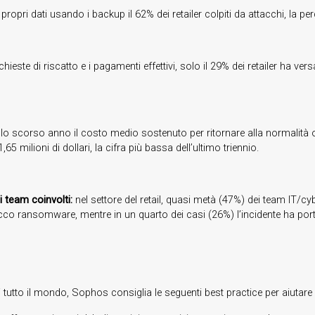
i propri dati usando i backup il 62% dei retailer colpiti da attacchi, la 
hieste di riscatto e i pagamenti effettivi, solo il 29% dei retailer ha ve
llo scorso anno il costo medio sostenuto per ritornare alla normalità
 milioni di dollari, la cifra più bassa dell’ultimo triennio.
 team coinvolti:
nel settore del retail, quasi metà (47%) dei team IT/
cco ransomware, mentre in un quarto dei casi (26%) l’incidente ha porta
 di tutto il mondo, Sophos consiglia le seguenti best practice per aiuta