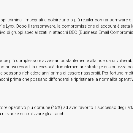
riminali impegnati a colpire uno o più retailer con ransomware o estorsio
PLAY e Lynx. Dopo il ransomware, la compromissione di account è stata l
iettivo di gruppi specializzati in attacchi BEC (Business Email Compromi
nacce più complesso e avversari costantemente alla ricerca di vulnerabi
ccano nuovi record, la necessità di implementare strategie di sicurezza c
 che possono richiedere anni prima di essere riassorbiti. Per fortuna mo
acchi prima che possano diffondersi e ripristinare la normalità operati
attore operativo più comune (45%) ad aver favorito il successo degli att
ilevare e neutralizzare gli attacchi.