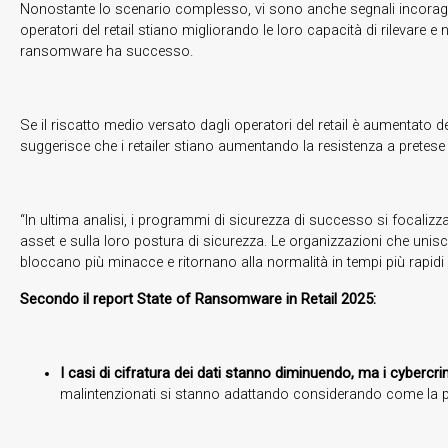
Nonostante lo scenario complesso, vi sono anche segnali incoraggiant
operatori del retail stiano migliorando le loro capacità di rilevare e
ransomware ha successo.
Se il riscatto medio versato dagli operatori del retail è aumentato de
suggerisce che i retailer stiano aumentando la resistenza a pretese 
“In ultima analisi, i programmi di sicurezza di successo si focalizzano
asset e sulla loro postura di sicurezza. Le organizzazioni che unis
bloccano più minacce e ritornano alla normalità in tempi più rapidi g
Secondo il report State of Ransomware in Retail 2025:
I casi di cifratura dei dati stanno diminuendo, ma i cybercr
malintenzionati si stanno adattando considerando come la pro