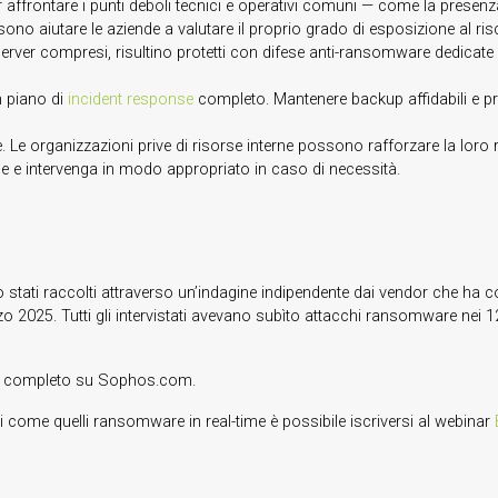
r affrontare i punti deboli tecnici e operativi comuni — come la presenza 
no aiutare le aziende a valutare il proprio grado di esposizione al rischi
, server compresi, risultino protetti con difese anti-ransomware dedicat
n piano di
incident response
completo. Mantenere backup affidabili e prat
ale. Le organizzazioni prive di risorse interne possono rafforzare la lor
ce e intervenga in modo appropriato in caso di necessità.
no stati raccolti attraverso un’indagine indipendente dai vendor che ha c
o 2025. Tutti gli intervistati avevano subìto attacchi ransomware nei 12
completo su Sophos.com.
come quelli ransomware in real-time è possibile iscriversi al webinar