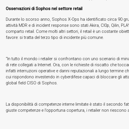
Osservazioni di Sophos nel settore retail
Durante lo scorso anno, Sophos X-Ops ha identificato circa 90 gruppi c
attività MDR e di incident response sono stati Akira, Cl0p, Qilin, 
comparto retail. Come molti altri settori, il retail è un costante ob
favore: si tratta del terzo tipo di incidente più comune.
“In tutto il mondo i retailer si confrontano con uno scenario di mi
di rete collegati a Internet. Ora, con le richieste di riscatto che to
infatti interruzioni operative e danni reputazionali a lungo termine
cui rispondono investendo in cyberdifese capaci di bloccare gli att
global field CISO di Sophos.
La disponibilità di competenze interne limitate è stato il secondo f
giuste competenze e l’opportuna copertura, i retailer non riescono a r