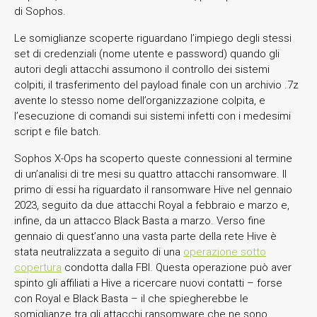
di Sophos.
Le somiglianze scoperte riguardano l’impiego degli stessi
set di credenziali (nome utente e password) quando gli
autori degli attacchi assumono il controllo dei sistemi
colpiti, il trasferimento del payload finale con un archivio .7z
avente lo stesso nome dell’organizzazione colpita, e
l’esecuzione di comandi sui sistemi infetti con i medesimi
script e file batch.
Sophos X-Ops ha scoperto queste connessioni al termine
di un’analisi di tre mesi su quattro attacchi ransomware. Il
primo di essi ha riguardato il ransomware Hive nel gennaio
2023, seguito da due attacchi Royal a febbraio e marzo e,
infine, da un attacco Black Basta a marzo. Verso fine
gennaio di quest’anno una vasta parte della rete Hive è
stata neutralizzata a seguito di una
operazione sotto
copertura
condotta dalla FBI. Questa operazione può aver
spinto gli affiliati a Hive a ricercare nuovi contatti – forse
con Royal e Black Basta – il che spiegherebbe le
somiglianze tra gli attacchi ransomware che ne sono