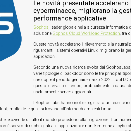
Le novità presentate accelerano i
cyberminacce, migliorano la gest
performance applicative
Sophos
, leader globale nella sicurezza informatica 
soluzione
Sophos Cloud Workload Protection
, tra 
Queste novità accelerano il rilevamento e la neutraliz
riguardanti i sistemi operativi Linux, migliorano la g
applicazioni.
Secondo una nuova ricerca svolta dai SophosLabs, i t
varie tipologie di backdoor sono le tre principali tip
che copre il periodo gennaio-marzo 2022. I tool DDoS 
questo intervallo di tempo, probabilmente a causa de
ripetutamente server aggiornati.
I SophosLabs hanno inoltre registrato un recente in
uali, molte delle quali si trovano all’interno di ambienti Linux.
he le aziende di tutto il mondo procedono alla migrazione di un numer
on è scevro di rischi legati alle applicazioni e non è immune ai cybera