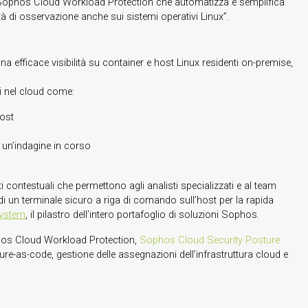
ti. Sophos Cloud Workload Protection che automatizza e semplifica
à di osservazione anche sui sistemi operativi Linux”.
efficace visibilità su container e host Linux residenti on-premise,
ti nel cloud come:
host
 un’indagine in corso
 contestuali che permettono agli analisti specializzati e al team
indi un terminale sicuro a riga di comando sull’host per la rapida
ystem
, il pilastro dell’intero portafoglio di soluzioni Sophos.
hos Cloud Workload Protection,
Sophos Cloud Security Posture
ure-as-code, gestione delle assegnazioni dell’infrastruttura cloud e