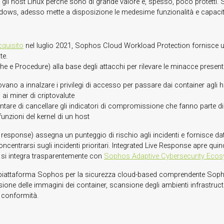
r e gli host Linux perché sono di grande valore e, spesso, poco protet
Windows, adesso mette a disposizione le medesime funzionalità e capacit
cquisito
nel luglio 2021, Sophos Cloud Workload Protection fornisce una 
te.
che e Procedure) alla base degli attacchi per rilevare le minacce presen
provano a innalzare i privilegi di accesso per passare dai container agli 
ai miner di criptovalute
ntare di cancellare gli indicatori di compromissione che fanno parte di
funzioni del kernel di un host
esponse) assegna un punteggio di rischio agli incidenti e fornisce dati
concentrarsi sugli incidenti prioritari. Integrated Live Response apre qu
 si integra trasparentemente con
Sophos Adaptive Cybersecurity
Ecos
a piattaforma Sophos per la sicurezza cloud-based comprendente Sop
ione delle immagini dei container, scansione degli ambienti infrastruct
e conformità.