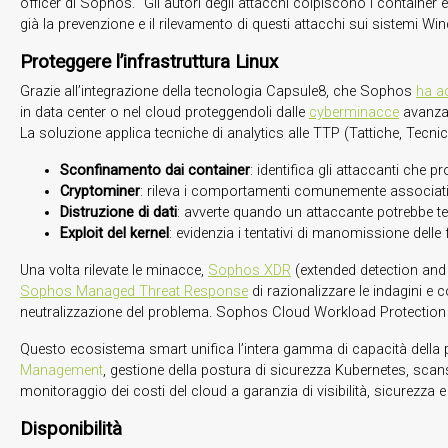
officer di Sophos. “Gli autori degli attacchi colpiscono i containe
già la prevenzione e il rilevamento di questi attacchi sui sistemi 
Proteggere l’infrastruttura Linux
Grazie all’integrazione della tecnologia Capsule8, che Sophos
ha a
in data center o nel cloud proteggendoli dalle
cyberminacce
avanza
La soluzione applica tecniche di analytics alle TTP (Tattiche, Tecni
Sconfinamento dai container
: identifica gli attaccanti che 
Cryptominer
: rileva i comportamenti comunemente associati 
Distruzione di dati
: avverte quando un attaccante potrebbe te
Exploit del kernel
: evidenzia i tentativi di manomissione delle 
Una volta rilevate le minacce,
Sophos XDR
(extended detection and r
Sophos Managed Threat Response
di razionalizzare le indagini e 
neutralizzazione del problema. Sophos Cloud Workload Protection
Questo ecosistema smart unifica l’intera gamma di capacità dell
Management
, gestione della postura di sicurezza Kubernetes, scans
monitoraggio dei costi del cloud a garanzia di visibilità, sicurezza 
Disponibilità