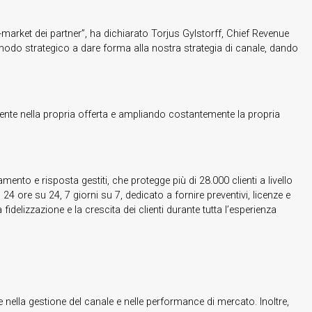
o-market dei partner”, ha dichiarato Torjus Gylstorff, Chief Revenue
 modo strategico a dare forma alla nostra strategia di canale, dando
mente nella propria offerta e ampliando costantemente la propria
mento e risposta gestiti, che protegge più di 28.000 clienti a livello
 24 ore su 24, 7 giorni su 7, dedicato a fornire preventivi, licenze e
idelizzazione e la crescita dei clienti durante tutta l’esperienza
lla gestione del canale e nelle performance di mercato. Inoltre,