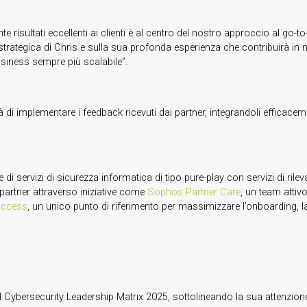
 risultati eccellenti ai clienti è al centro del nostro approccio al go-t
 strategica di Chris e sulla sua profonda esperienza che contribuirà in
usiness sempre più scalabile”.
 di implementare i feedback ricevuti dai partner, integrandoli efficace
i servizi di sicurezza informatica di tipo pure-play con servizi di rileva
 partner attraverso iniziative come
Sophos Partner Care
, un team attivo
uccess
, un unico punto di riferimento per massimizzare l’onboarding, la f
bersecurity Leadership Matrix 2025, sottolineando la sua attenzione ne