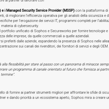
re ai partner di lavorare con
 e i Managed Security Service Provider (MSSP)
con la piattaforma di 
enti, di migliorare l’efficienza operativa per gli analisti della sicurezza e d
ifiche per l’erogazione dei servizi IT, programmi completi per l’abili
 materia di cybersecurity.
il portfolio unificato di Sophos e Secureworks per fornire tecnologie e 
zza delle imprese, da quelle commerciali a quelle aziendali.
orsi preferiti dalle aziende, espandendo la presenza di Sophos nelle all
azione sui canali dei rivenditori, dei fornitori di servizi e degli OEM.
ità alla flessibilità per stare al passo con un panorama di minacce sem
e un programma di canale orientato al futuro che fornisca ai partner la
 termine”.
 di fornire ai partner strumenti migliori per affrontare le sfide di sicu
er e dando priorità a un ecosistema aperto, Sophos mira a creare una ret