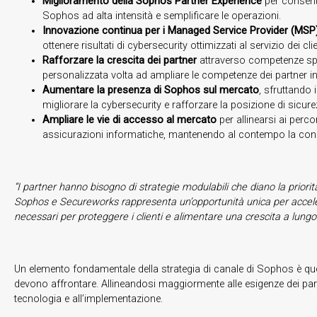
Miglioramento della Sophos Partner Experience
per consenti
Sophos ad alta intensità e semplificare le operazioni.
Innovazione continua per i Managed Service Provider (MSP)
ottenere risultati di cybersecurity ottimizzati al servizio dei cli
Rafforzare la crescita dei partner
attraverso competenze spec
personalizzata volta ad ampliare le competenze dei partner in
Aumentare la presenza di Sophos sul mercato
, sfruttando 
migliorare la cybersecurity e rafforzare la posizione di sicure
Ampliare le vie di accesso al mercato
per allinearsi ai perc
assicurazioni informatiche, mantenendo al contempo la concentr
“I partner hanno bisogno di strategie modulabili che diano la prior
Sophos e Secureworks rappresenta un’opportunità unica per accelerar
necessari per proteggere i clienti e alimentare una crescita a lungo
Un elemento fondamentale della strategia di canale di Sophos è quello
devono affrontare. Allineandosi maggiormente alle esigenze dei partn
tecnologia e all’implementazione.