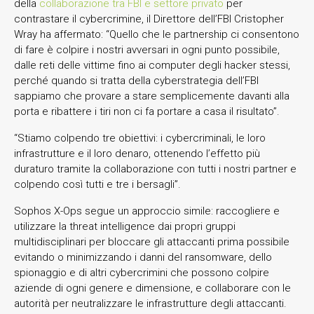
della
collaborazione tra FBI e settore privato
per
contrastare il cybercrimine, il Direttore dell’FBI Cristopher
Wray ha affermato: “Quello che le partnership ci consentono
di fare è colpire i nostri avversari in ogni punto possibile,
dalle reti delle vittime fino ai computer degli hacker stessi,
perché quando si tratta della cyberstrategia dell’FBI
sappiamo che provare a stare semplicemente davanti alla
porta e ribattere i tiri non ci fa portare a casa il risultato”.
“Stiamo colpendo tre obiettivi: i cybercriminali, le loro
infrastrutture e il loro denaro, ottenendo l’effetto più
duraturo tramite la collaborazione con tutti i nostri partner e
colpendo così tutti e tre i bersagli”.
Sophos X-Ops segue un approccio simile: raccogliere e
utilizzare la threat intelligence dai propri gruppi
multidisciplinari per bloccare gli attaccanti prima possibile
evitando o minimizzando i danni del ransomware, dello
spionaggio e di altri cybercrimini che possono colpire
aziende di ogni genere e dimensione, e collaborare con le
autorità per neutralizzare le infrastrutture degli attaccanti.