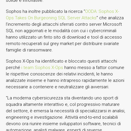
solide e innovative.
Sophos ha inoltre pubblicato la ricerca “
OODA: Sophos X-
Ops Takes On Burgeoning SQL Server Attacks
” che analizza
l’incremento degli attacchi sferrati contro server Microsoft
SQL non aggiornati e le modalità con cui i cybercriminali
hanno utilizzato un finto sito di download e tool di accesso
remoto recuperati sul grey market per distribuire svariate
famiglie di ransomware.
Sophos X-Ops ha identificato e bloccato questi attacchi
perché
i team Sophos X-Ops
hanno messo a fattor comune
le rispettive conoscenze dei relativi incidenti, le hanno
analizzate insieme e hanno intrapreso rapidamente le azioni
necessarie a contenere e neutralizzare gli avversari.
“La moderna cybersicurezza sta diventando uno sport di
squadra altamente interattivo e, col progressivo maturare
del settore, è emersa la necessità di specializzarsi in analisi,
engineering e investigazione. Attività end-to-end scalabili
devono ora riunire insieme sviluppatori software, tecnici di
automazione, analisti malware, esperti di reverse