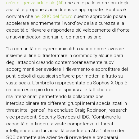
un’intelligenza artificiale (AI)
che anticipa le intenzioni degli
analisti e propone azioni difensive appropriate. Sophos è
convinta che
nel SOC del futuro
questo approccio possa
accelerare enormemente i workflow della sicurezza e la
capacità di rilevare e rispondere più velocemente di fronte
a nuovi indicatori prioritari di compromissione.
“La comunità dei cybercriminali ha capito come lavorare
insieme al fine di trasformare in commodity alcune parti
degli attacchi creando contemporaneamente nuovi
accorgimenti per evadere il rilevamento e approfittare dei
punti deboli di qualsiasi software per metterli a frutto su
vasta scala. L’ombrello rappresentato da Sophos X-Ops è
un buon esempio di come ispirarsi alle tattiche dei
malintenzionati permettendo la collaborazione
interdisciplinare tra differenti gruppi interni specializzati in
threat intelligence”, ha concluso Craig Robinson, research
vice president, Security Services di IDC. “Combinare la
capacità di attingere a vaste competenze di threat
intelligence con funzionalità assistite da AI all’interno dei
SOC permette alle aziende di prevedere e prepararsi