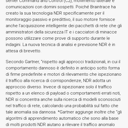
server Command and Control (C2), movimento laterale e
comunicazioni con domini sospetti. Poiché Braintrace ha
creato la sua tecnologia NDR specificamente per il
monitoraggio passivo e predittivo, il suo motore fornisce
anche l’acquisizione intelligente dei pacchetti di rete che gli
amministratori della sicurezza IT e i cacciatori di minacce
possono utilizzare come prove di supporto durante le
indagini. La nuova tecnica di analisi e previsione NDR è in
attesa di brevetto.
Secondo Gartner, “rispetto agli approcci tradizionali, in cui il
comportamento dannoso è definito in anticipo sotto forma
di firme predefinite e motori di rilevamento che ispezionano
il traffico alla ricerca di corrispondenze, NDR adotta un
approccio diverso. Invece di ispezionare solo il traffico
rispetto a un elenco di payload o comportamenti errati noti,
NDR si concentra anche sulla ricerca di modelli sconosciuti
nel traffico di rete, calcolando una probabilità sul fatto che
tale anomalia sia dannosa. *Gartner aggiunge inoltre che “gli
algoritmi di apprendimento automatico che sono alla base
di molti prodotti NDR aiutano a rilevare il traffico anomalo