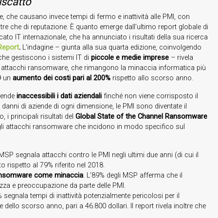
riscatto
 che causano invece tempi di fermo e inattività alle PMI, con
oltre che di reputazione. È quanto emerge dall’ultimo report globale di
ato IT internazionale, che ha annunciato i risultati della sua ricerca
Report
.
L’indagine – giunta alla sua quarta edizione, coinvolgendo
 che gestiscono i sistemi IT di
piccole e medie imprese
– rivela
li attacchi ransomware, che rimangono la minaccia informatica più
19 un
aumento dei costi pari al 200%
rispetto allo scorso anno.
 rende
inaccessibili i dati
aziendali
finché non viene corrisposto il
 danni di aziende di ogni dimensione, le PMI sono diventate il
, i principali risultati del
Global State of the Channel Ransomware
gli attacchi ransomware che incidono in modo specifico sul
 MSP segnala attacchi contro le PMI negli ultimi due anni (di cui il
 rispetto al 79% riferito nel 2018.
 ransomware come minaccia
. L’89% degli MSP afferma che il
ezza e preoccupazione da parte delle PMI.
 segnala tempi di inattività potenzialmente pericolosi per il
dello scorso anno, pari a 46.800 dollari. Il report rivela inoltre che