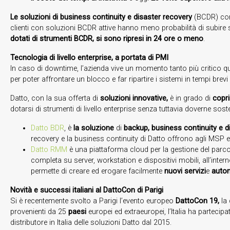
Le soluzioni di business continuity e disaster recovery
(BCDR) con
clienti con soluzioni BCDR attive hanno meno probabilità di subire si
dotati di strumenti BCDR, si sono ripresi in 24 ore o meno
.
Tecnologia di livello enterprise, a portata di PMI
In caso di downtime, l’azienda vive un momento tanto più critico qu
per poter affrontare un blocco e far ripartire i sistemi in tempi brevi è
Datto, con la sua offerta di
soluzioni
innovative,
è in grado di
copri
dotarsi di strumenti di livello enterprise senza tuttavia doverne soste
Datto BDR
, è
la soluzione
di
backup, business continuity e d
recovery e la business continuity di Datto offrono agli MSP e a
Datto RMM
è una piattaforma cloud per la gestione del parco 
completa su server, workstation e dispositivi mobili, all’inter
permette di creare ed erogare facilmente
nuovi servizi
e
auto
Novità e successi italiani al DattoCon di Parigi
Si è recentemente svolto a Parigi l’evento europeo
DattoCon 19,
la
provenienti da 25
paesi
europei ed extraeuropei, l’Italia ha parte
distributore in Italia delle soluzioni Datto dal 2015.