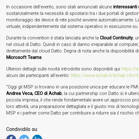
In occasione dell’evento, sono stati annunciati alcune
interessanti
sostanzialmente la necessità di spostarsi tra i due portali di gestion
monitoraggio dei device di rete poiché avviene automaticamente. 
virtuale, indipendentemente dal sistema operativo in esecuzione su
Durante la convention è stata lanciata anche la
Cloud Continuity
, u
nel cloud di Datto. Quindi in caso di danno irreparabile al computer
direttamente dal cloud Datto. Degna di nota anche la disponibilità d
Microsoft Teams
.
Ulteriori dettagli sulle novità introdotte sono disponibili qui
https://
alcuni dei partecipanti all’evento:
https://www.achab.it/achab.cfm/i
“Oggi gli MSP si trovano in una posizione unica per educare le PM
Andrea Veca, CEO di Achab
, la cui partnership con Datto si è ulte
piccola impresa, il che rende fondamentale avere un approccio proa
loro attività, una preparazione dettagliata e il giusto mix di tecn
MSP e i partner come Datto per contribuire a ridurre sia il rischio ch
Condividilo su: