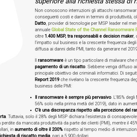
superiore
alla richiesta stessa di 
Non conoscono interruzioni gli attacchi ransomware,
conseguenti costi e danni in termini di produttività, 
Datto
, provider di tecnologie per MSP leader nel merc
annuale
Global State of the Channel Ransomware 
oltre
1.400 MSP, tra responsabili e decision maker
,
l’impatto sul business e la crescente frequenza deg
diffusa ai danni delle PMI, tanto da generare nel 20
Il
ransomware
è un tipo particolare di malware che
pagamento di un riscatto
. Sebbene venga diffuso ai
principale obiettivo dei criminali informatici. Di seguito
Report
2019
che rivelano la crescente frequenza de
business delle PMI:
Il ransomware è sempre più pervasivo
. L’85% degli
56% solo nella prima metà del 2019), dato in aumento
C’è una discrepanza rispetto alla percezione del
erta
. Tuttavia, solo il 28% degli MSP dichiara l’esistenza di consapevol
 perdite da mancata produttività da parte dei clienti (PMI), mentre il 45%
lari, in
aumento di oltre il 200%
rispetto al tempo medio di interruzione 
richiesta di riscatto media
, pari a 5.900 dollari.