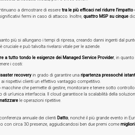
tinuano a dimostrare di essere
tra le più efficaci nel ridurre l’impa
gnificativi fermi in caso di attacco. Inoltre,
quattro MSP su cinque
dic
anto più si allungano i tempi di ripresa, creando danni ingenti dal punt
 cruciale e può talvolta rivelarsi vitale per le aziende.
re a tutto tondo le esigenze dei Managed Service Provider
, in quant
nere i costi:
isaster recovery
in grado di garantire una
ripartenza pressoché istan
i rispettivi clienti un effettivo vantaggio competitivo.
macchine che permette di gestire, monitorare e tenere sotto controllo t
no di un’unica interfaccia. Il cloud garantisce la scalabilità della soluz
matizzare
le operazioni ripetitive.
 conferenza annuale dei clienti
Datto
,
nonché il più grande evento in Eu
cipato con circa 30 presenze, aggiudicandosi ben due premi come
miglior