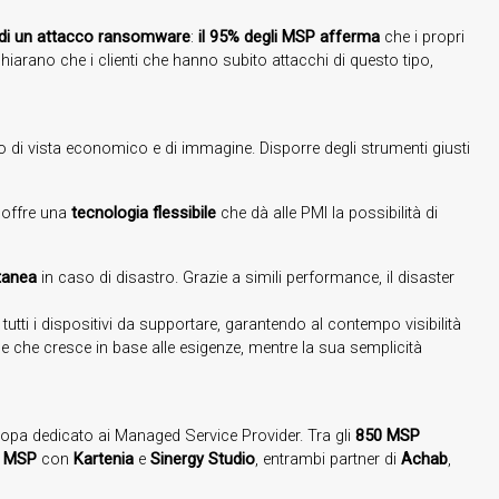
tto di un attacco ransomware
:
il 95% degli MSP afferma
che i propri
hiarano che i clienti che hanno subito attacchi di questo tipo,
o di vista economico e di immagine. Disporre degli strumenti giusti
o offre una
tecnologia flessibile
che dà alle PMI la possibilità di
tanea
in caso di disastro. Grazie a simili performance, il disaster
utti i dispositivi da supportare, garantendo al contempo visibilità
ione che cresce in base alle esigenze, mentre la sua semplicità
ropa dedicato ai Managed Service Provider. Tra gli
850 MSP
i MSP
con
Kartenia
e
Sinergy Studio
, entrambi partner di
Achab
,