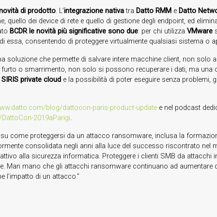
 novità di prodotto
. L’
integrazione nativa
tra
Datto RMM
e
Datto Netwo
e, quello dei device di rete e quello di gestione degli endpoint, ed elimi
Lato
BCDR le novità più significative sono due
: per chi utilizza
VMware
s
 di essa, consentendo di proteggere virtualmente qualsiasi sistema o a
na soluzione che permette di salvare intere macchine client, non solo a 
, furto o smarrimento, non solo si possono recuperare i dati, ma una co
i
SIRIS private cloud
e la possibilità di poter eseguire senza problemi, 
www.datto.com/blog/dattocon-paris-product-update
e nel podcast dedic
t/DattoCon-2019aParigi
.
I su come proteggersi da un attacco ransomware, inclusa la formazione
riormente consolidata negli anni alla luce del successo riscontrato nel me
ttivo alla sicurezza informatica. Proteggere i clienti SMB da attacch
ologie. Man mano che gli attacchi ransomware continuano ad aumentare di
e l’impatto di un attacco.”