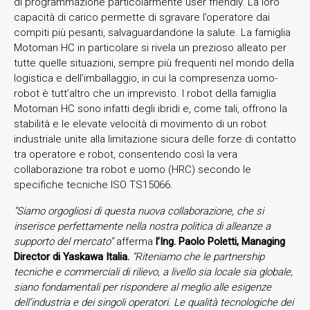
di programmazione particolarmente user friendly. La loro
capacità di carico permette di sgravare l’operatore dai
compiti più pesanti, salvaguardandone la salute. La famiglia
Motoman HC in particolare si rivela un prezioso alleato per
tutte quelle situazioni, sempre più frequenti nel mondo della
logistica e dell’imballaggio, in cui la compresenza uomo-
robot è tutt’altro che un imprevisto. I robot della famiglia
Motoman HC sono infatti degli ibridi e, come tali, offrono la
stabilità e le elevate velocità di movimento di un robot
industriale unite alla limitazione sicura delle forze di contatto
tra operatore e robot, consentendo così la vera
collaborazione tra robot e uomo (HRC) secondo le
specifiche tecniche ISO TS15066.
“Siamo orgogliosi di questa nuova collaborazione, che si
inserisce perfettamente nella nostra politica di alleanze a
supporto del mercato”
afferma
l’Ing. Paolo Poletti, Managing
Director di Yaskawa Italia.
“Riteniamo che le partnership
tecniche e commerciali di rilievo, a livello sia locale sia globale,
siano fondamentali per rispondere al meglio alle esigenze
dell’industria e dei singoli operatori. Le qualità tecnologiche dei